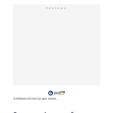
РЕКЛАМА
/
LiteNews
/
Астро
/
Ці два знаки...