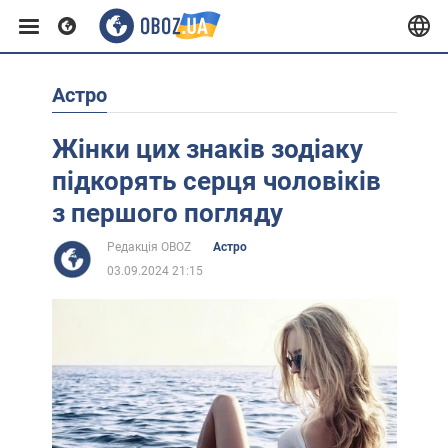
Астро
Європа
Жінки цих знаків зодіаку
США
підкорять серця чоловіків
з першого погляду
Азія
Редакція OBOZ
Астро
03.09.2024 21:15
Африка
Життя
Лайфхаки