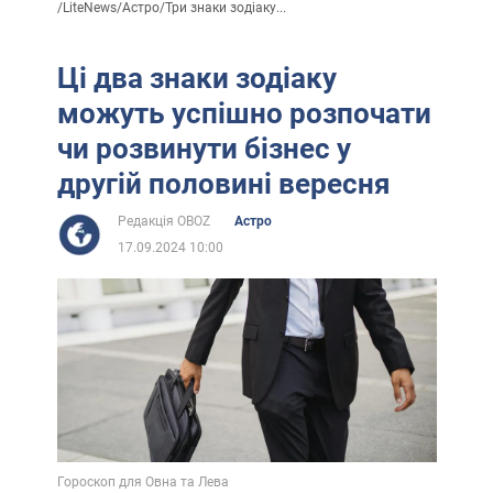
/
LiteNews
/
Астро
/
Три знаки зодіаку...
Ці два знаки зодіаку
можуть успішно розпочати
чи розвинути бізнес у
другій половині вересня
Редакція OBOZ
Астро
17.09.2024 10:00
Гороскоп для Овна та Лева