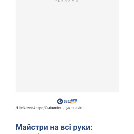
РЕКЛАМА
/
LiteNews
/
Астро
/
Сміливість цих знаків...
Майстри на всі руки: