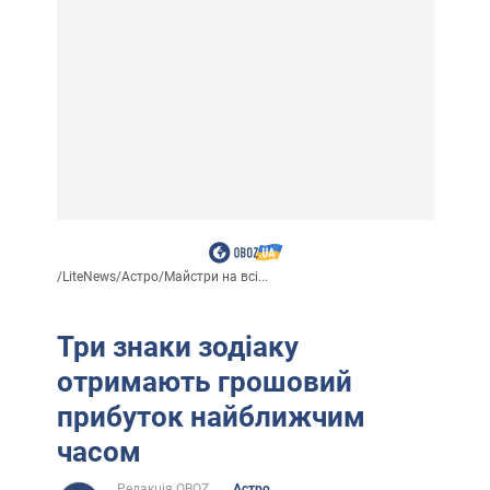
/
LiteNews
/
Астро
/
Майстри на всі...
Три знаки зодіаку
отримають грошовий
прибуток найближчим
часом
Редакція OBOZ
Астро