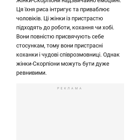
Жінки-Скорпіони надзвичайно емоційні.
Ця їхня риса інтригує та приваблює
чоловіків. Ці жінки із пристрастю
підходять до роботи, кохання чи хобі.
Вони повністю присвячують себе
стосункам, тому вони пристрасні
коханки і чудові співрозмовниці. Однак
жінки-Скорпіони можуть бути дуже
ревнивими.
РЕКЛАМА