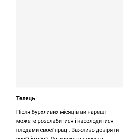
Телець
Після бурхливих місяців ви нарешті
можете розслабитися і насолодитися
плодами своєї праці. Важливо довіряти
своїй інтуїції. Ви зможете досягти