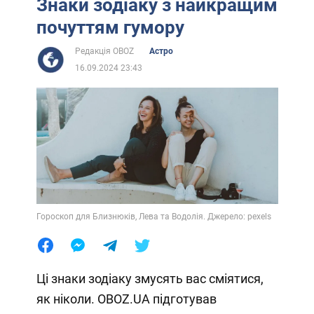
Знаки зодіаку з найкращим
почуттям гумору
Редакція OBOZ
Астро
16.09.2024 23:43
Гороскоп для Близнюків, Лева та Водолія. Джерело: pexels
Ці знаки зодіаку змусять вас сміятися,
як ніколи. OBOZ.UA підготував