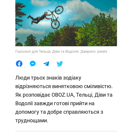
Гороскоп для Тельця, Діви та Водолія. Джерело: pexels
Люди трьох знаків зодіаку
відрізняються винятковою сміливістю.
Як розповідає OBOZ.UA, Тельці, Діви та
Водолії завжди готові прийти на
допомогу та добре справляються з
труднощами.