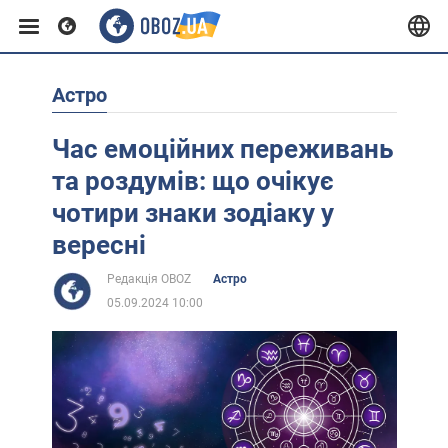
Астро
Європа
Час емоційних переживань
США
та роздумів: що очікує
чотири знаки зодіаку у
Азія
вересні
Редакція OBOZ
Астро
Африка
05.09.2024 10:00
Життя
Лайфхаки