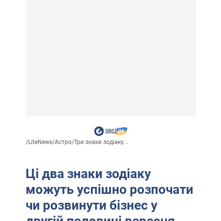
/
LiteNews
/
Астро
/
Три знаки зодіаку...
Ці два знаки зодіаку
можуть успішно розпочати
чи розвинути бізнес у
другій половині вересня