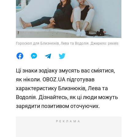
Гороскоп для Близнюків, Лева та Водолія. Джерело: pexels
Ці знаки зодіаку змусять вас сміятися,
як ніколи. OBOZ.UA підготував
характеристику Близнюків, Лева та
Водолія. Дізнайтесь, як ці люди можуть
зарядити позитивом оточуючих.
РЕКЛАМА