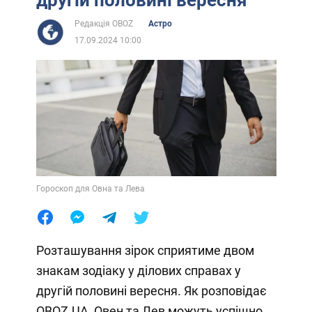
Редакція OBOZ
Астро
17.09.2024 10:00
Гороскоп для Овна та Лева
Розташування зірок сприятиме двом
знакам зодіаку у ділових справах у
другій половині вересня. Як розповідає
OBOZ.UA, Овен та Лев можуть успішно