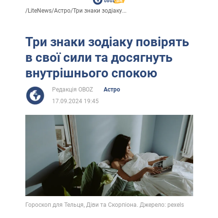
/
LiteNews
/
Астро
/
Три знаки зодіаку...
Три знаки зодіаку повірять
в свої сили та досягнуть
внутрішнього спокою
Редакція OBOZ
Астро
17.09.2024 19:45
Гороскоп для Тельця, Діви та Скорпіона. Джерело: pexels