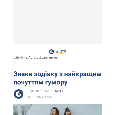
/
LiteNews
/
Астро
/
Ці два знаки...
Знаки зодіаку з найкращим
почуттям гумору
Редакція OBOZ
Астро
16.09.2024 23:43