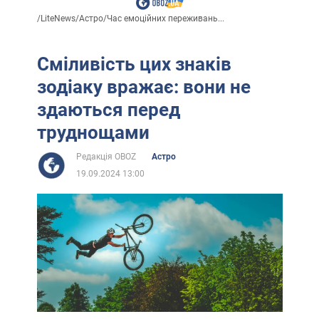
/
LiteNews
/
Астро
/
Час емоційних переживань...
Сміливість цих знаків
зодіаку вражає: вони не
здаються перед
труднощами
Редакція OBOZ
Астро
19.09.2024 13:00