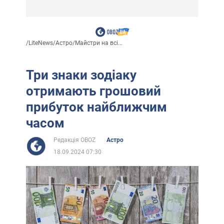
/
LiteNews
/
Астро
/
Майстри на всі...
Три знаки зодіаку
отримають грошовий
прибуток найближчим
часом
Редакція OBOZ
Астро
18.09.2024 07:30