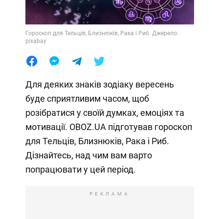
Гороскоп для Тельців, Близнюків, Рака і Риб. Джерело:
pixabay
Для деяких знаків зодіаку вересень
буде сприятливим часом, щоб
розібратися у своїй думках, емоціях та
мотивації. OBOZ.UA підготував гороскоп
для Тельців, Близнюків, Рака і Риб.
Дізнайтесь, над чим вам варто
попрацювати у цей період.
РЕКЛАМА