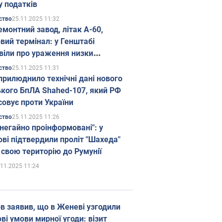
у податків
25.11.2025 11:32
ство
емонтний завод, літак А-60,
вий термінал: у Генштабі
віли про ураження низки
гічних об'єктів Росії
25.11.2025 11:31
ство
прилюднило технічні дані нового
ького БпЛА Shahed-107, який РФ
совує проти України
25.11.2025 11:26
ство
 негайно проінформовані": у
ві підтвердили проліт "Шахеда"
 свою територію до Румунії
.11.2025 11:24
в заявив, що в Женеві узгодили
і умови мирної угоди: візит