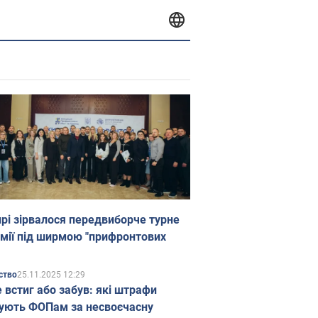
прі зірвалося передвиборче турне
мії під ширмою "прифронтових
25.11.2025 12:29
ство
е встиг або забув: які штрафи
ують ФОПам за несвоєчасну