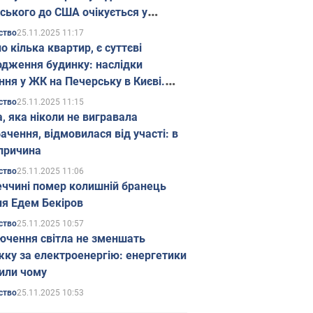
ського до США очікується у
паді
25.11.2025 11:17
ство
о кілька квартир, є суттєві
дження будинку: наслідки
ння у ЖК на Печерську в Києві.
25.11.2025 11:15
ство
а, яка ніколи не вигравала
ачення, відмовилася від участі: в
причина
25.11.2025 11:06
ство
еччині помер колишній бранець
я Едем Бекіров
25.11.2025 10:57
ство
ючення світла не зменшать
жку за електроенергію: енергетики
или чому
25.11.2025 10:53
ство