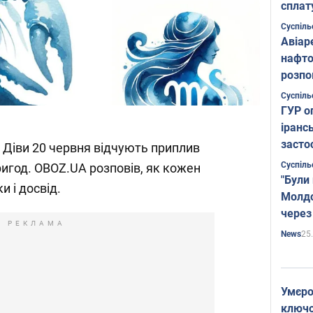
сплат
Суспіль
Авіар
нафто
розпо
страте
Суспіль
ГУР о
іранс
засто
а Діви 20 червня відчують приплив
Суспіль
ригод. OBOZ.UA розповів, як кожен
"Були
и і досвід.
Молдо
через
РЕКЛАМА
25
News
Умєро
ключов