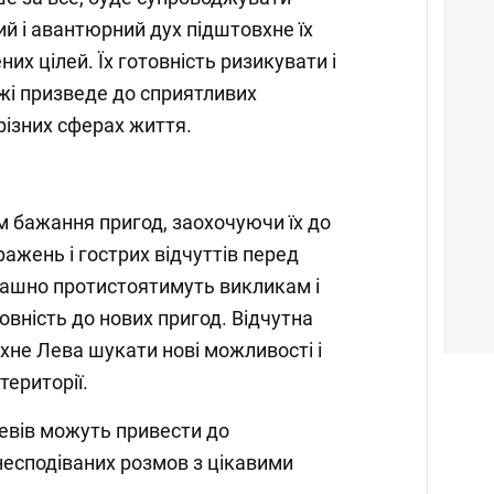
вий і авантюрний дух підштовхне їх
их цілей. Їх готовність ризикувати і
жі призведе до сприятливих
 різних сферах життя.
 бажання пригод, заохочуючи їх до
жень і гострих відчуттів перед
рашно протистоятимуть викликам і
вність до нових пригод. Відчутна
ихне Лева шукати нові можливості і
території.
евів можуть привести до
 несподіваних розмов з цікавими