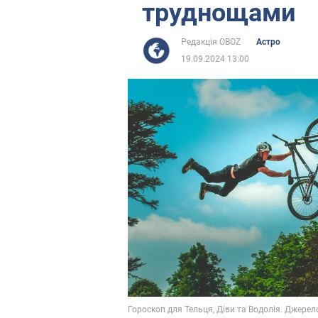
труднощами
Редакція OBOZ
Астро
19.09.2024 13:00
Гороскоп для Тельця, Діви та Водолія. Джерело