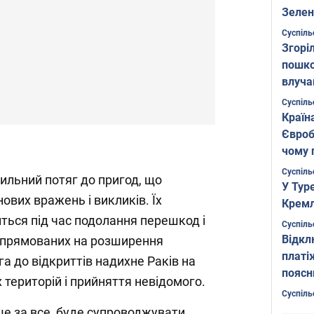
Зелен
листо
Суспіль
Згоріл
пошко
влуча
Фото
Суспіль
Країн
Євроб
чому 
Суспіль
сильний потяг до пригод, що
У Тур
ових вражень і викликів. Їх
Кремл
ться під час подолання перешкод і
Суспіль
Відкл
 спрямованих на розширення
платі
га до відкриттів надихне Раків на
поясн
 територій і прийняття невідомого.
Суспіль
ше за все, буде супроводжувати