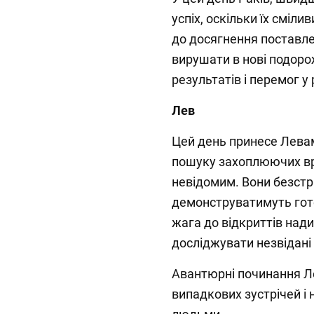
успіх, оскільки їх сміли
до досягнення поставлен
вирушати в нові подоро
результатів і перемог у
Лев
Цей день принесе Левам
пошуку захоплюючих вра
невідомим. Вони безст
демонструватимуть гото
жага до відкриттів над
досліджувати незвідані 
Авантюрні починання Л
випадкових зустрічей і