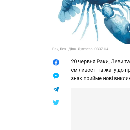
Рак, Лев і Діва. Джерело: OBOZ.UA
20 червня Раки, Леви т
сміливості та жагу до п
знак прийме нові виклик