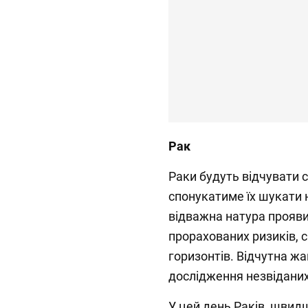
Рак
Раки будуть відчувати 
спонукатиме їх шукати н
відважна натура прояви
прорахованих ризиків,
горизонтів. Відчутна жа
дослідження незвіданих
У цей день Раків, швид