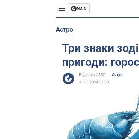
MAIN
Європа
Астро
США
Три знаки зод
Азія
пригоди: горо
Африка
Редакція OBOZ
Астро
20.06.2024 05:30
Життя
Лайфхаки