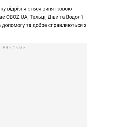
аку відрізняються винятковою
ає OBOZ.UA, Тельці, Діви та Водолії
а допомогу та добре справляються з
РЕКЛАМА