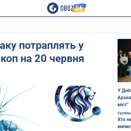
іаку потраплять у
скоп на 20 червня
У Дні
Араха
міст"
Суспіль
Хто н
випис