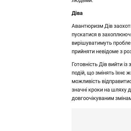
людьми.
Діва
Авантюризм Дів заохоти
пускатися в захоплююч
вирішуватимуть пробле
прийняти невідоме з ро
Готовність Дів вийти і
подій, що змінять їхнє 
можливість відправитис
значні кроки на шляху д
довгоочікуваним зміна