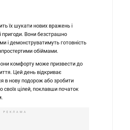
ть їх шукати нових вражень і
і пригоди. Вони безстрашно
ми і демонструватимуть готовність
зпростертими обіймами.
з зони комфорту може призвести до
життя. Цей день відкриває
я в нову подорож або зробити
о своїх цілей, поклавши початок
м.
РЕКЛАМА