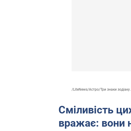
/
LiteNews
/
Астро
/
Три знаки зодіаку..
Сміливість цих
вражає: вони 