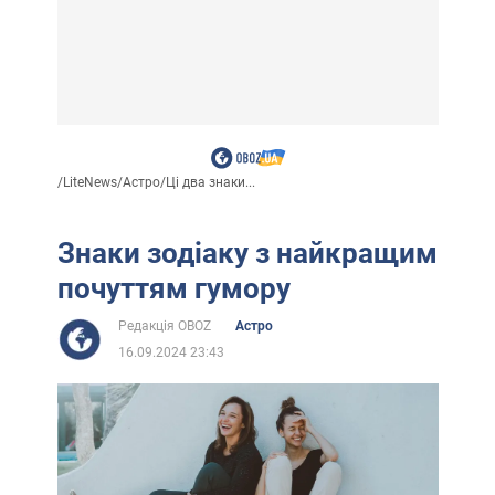
/
LiteNews
/
Астро
/
Ці два знаки...
Знаки зодіаку з найкращим
почуттям гумору
Редакція OBOZ
Астро
16.09.2024 23:43