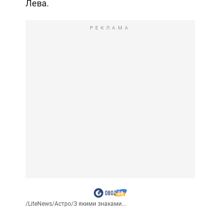
Лева.
РЕКЛАМА
/
LiteNews
/
Астро
/
З якими знаками...