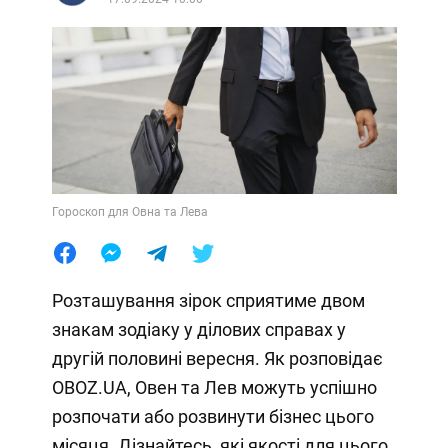
Гороскоп для Овна та Лева
Розташування зірок сприятиме двом
знакам зодіаку у ділових справах у
другій половині вересня. Як розповідає
OBOZ.UA, Овен та Лев можуть успішно
розпочати або розвинути бізнес цього
місяця. Дізнайтесь, які якості для цього