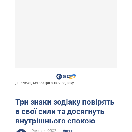
/
LiteNews
/
Астро
/
Три знаки зодіаку...
Три знаки зодіаку повірять
в свої сили та досягнуть
внутрішнього спокою
Редакція OBOZ
Астро