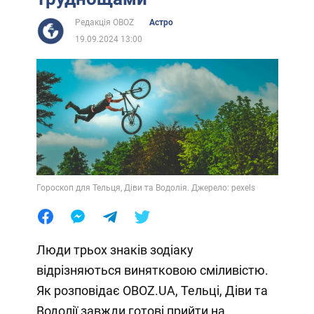
Редакція OBOZ
Астро
19.09.2024 13:00
Гороскоп для Тельця, Діви та Водолія. Джерело: pexels
Люди трьох знаків зодіаку
відрізняються винятковою сміливістю.
Як розповідає OBOZ.UA, Тельці, Діви та
Водолії завжди готові прийти на