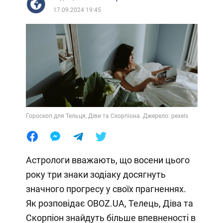
17.09.2024 19:45
Гороскоп для Тельця, Діви та Скорпіона. Джерело: pexels
Астрологи вважають, що восени цього
року три знаки зодіаку досягнуть
значного прогресу у своїх прагненнях.
Як розповідає OBOZ.UA, Телець, Діва та
Скорпіон знайдуть більше впевненості в