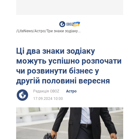
/
LiteNews
/
Астро
/
Три знаки зодіаку...
Ці два знаки зодіаку
можуть успішно розпочати
чи розвинути бізнес у
другій половині вересня
Редакція OBOZ
Астро
17.09.2024 10:00