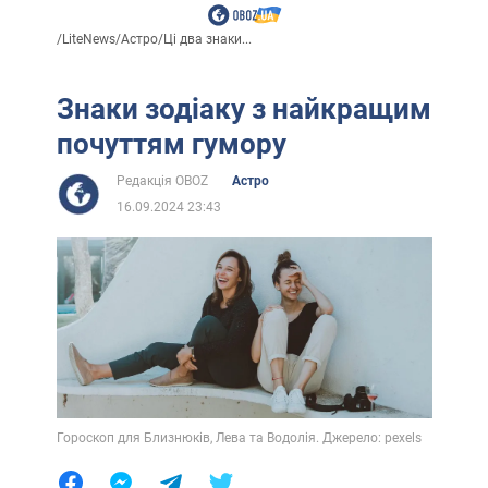
/
LiteNews
/
Астро
/
Ці два знаки...
Знаки зодіаку з найкращим
почуттям гумору
Редакція OBOZ
Астро
16.09.2024 23:43
Гороскоп для Близнюків, Лева та Водолія. Джерело: pexels