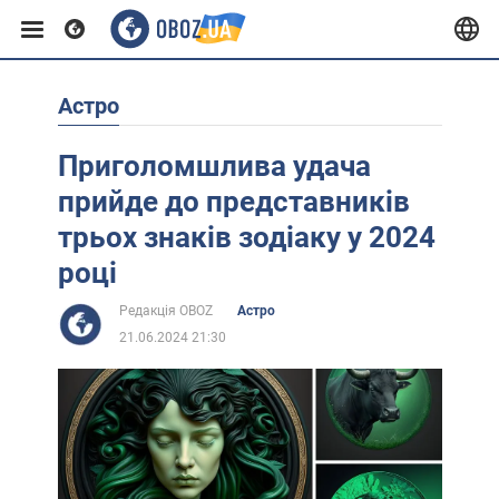
Астро
Європа
Приголомшлива удача
США
прийде до представників
трьох знаків зодіаку у 2024
Азія
році
Редакція OBOZ
Астро
Африка
21.06.2024 21:30
Життя
Лайфхаки