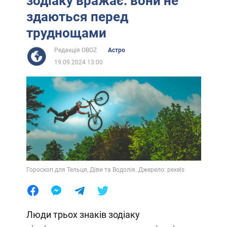
зодіаку вражає: вони не
здаються перед
труднощами
Редакція OBOZ
Астро
19.09.2024 13:00
Гороскоп для Тельця, Діви та Водолія. Джерело: pexels
Люди трьох знаків зодіаку