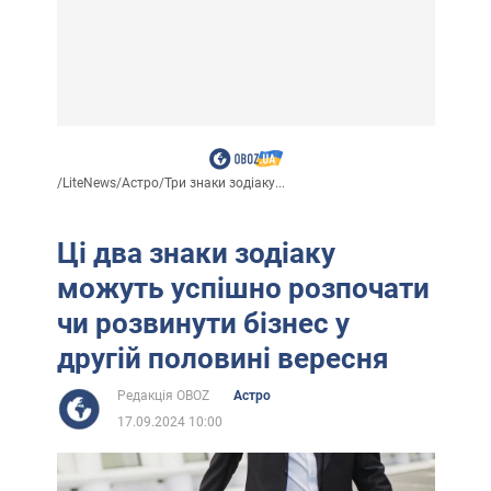
/
LiteNews
/
Астро
/
Три знаки зодіаку...
Ці два знаки зодіаку
можуть успішно розпочати
чи розвинути бізнес у
другій половині вересня
Редакція OBOZ
Астро
17.09.2024 10:00