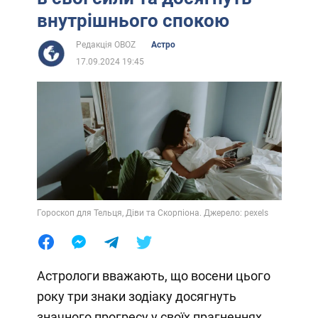
внутрішнього спокою
Редакція OBOZ
Астро
17.09.2024 19:45
Гороскоп для Тельця, Діви та Скорпіона. Джерело: pexels
Астрологи вважають, що восени цього
року три знаки зодіаку досягнуть
значного прогресу у своїх прагненнях.