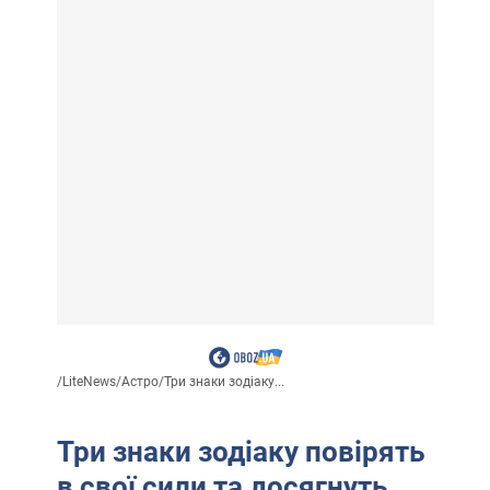
/
LiteNews
/
Астро
/
Три знаки зодіаку...
Три знаки зодіаку повірять
в свої сили та досягнуть