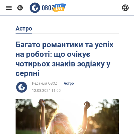
Астро
Європа
Багато романтики та успіх
США
на роботі: що очікує
чотирьох знаків зодіаку у
Азія
серпні
Редакція OBOZ
Астро
Африка
12.08.2024 11:00
Життя
Лайфхаки