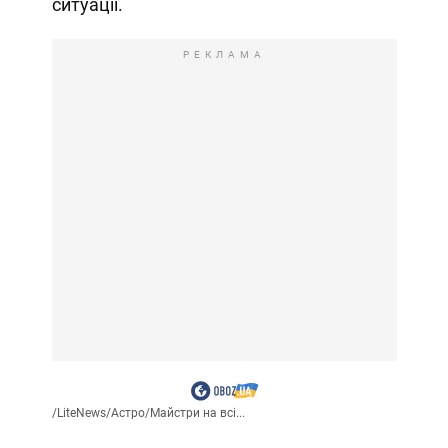
ситуації.
РЕКЛАМА
/
LiteNews
/
Астро
/
Майстри на всі...