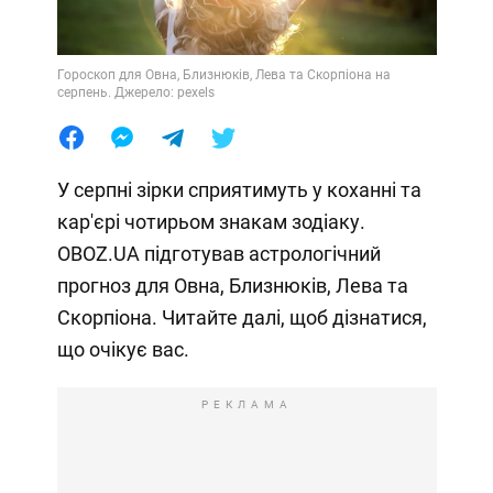
Гороскоп для Овна, Близнюків, Лева та Скорпіона на
серпень. Джерело: pexels
У серпні зірки сприятимуть у коханні та
кар'єрі чотирьом знакам зодіаку.
OBOZ.UA підготував астрологічний
прогноз для Овна, Близнюків, Лева та
Скорпіона. Читайте далі, щоб дізнатися,
що очікує вас.
РЕКЛАМА