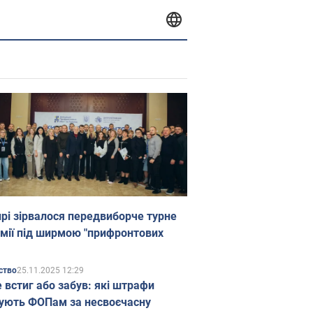
прі зірвалося передвиборче турне
мії під ширмою "прифронтових
25.11.2025 12:29
ство
е встиг або забув: які штрафи
ують ФОПам за несвоєчасну