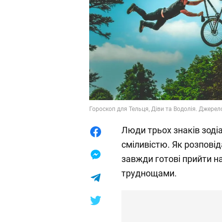
Гороскоп для Тельця, Діви та Водолія. Джерело
Люди трьох знаків зоді
сміливістю. Як розповід
завжди готові прийти н
труднощами.