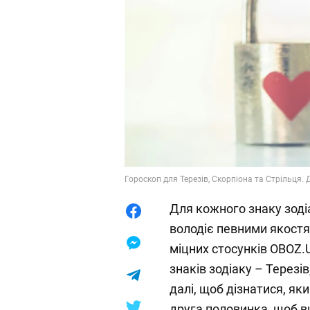
Гороскоп для Терезів, Скорпіона та Стрільця. 
Для кожного знаку зодіа
володіє певними якостя
міцних стосунків OBOZ.
знаків зодіаку – Терезі
далі, щоб дізнатися, я
друга половинка, щоб в