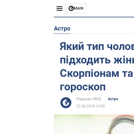
MAIN
Європа
Астро
США
Який тип чоло
Азія
підходить жін
Африка
Скорпіонам та
гороскоп
Життя
Лайфхаки
Редакція OBOZ
Астро
22.08.2024 10:00