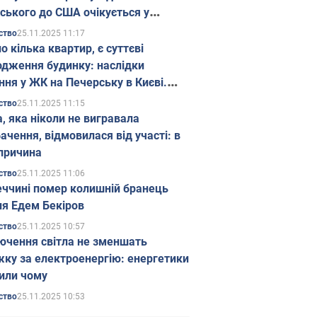
ського до США очікується у
паді
25.11.2025 11:17
ство
о кілька квартир, є суттєві
дження будинку: наслідки
ння у ЖК на Печерську в Києві.
25.11.2025 11:15
ство
а, яка ніколи не вигравала
ачення, відмовилася від участі: в
причина
25.11.2025 11:06
ство
еччині помер колишній бранець
я Едем Бекіров
25.11.2025 10:57
ство
ючення світла не зменшать
жку за електроенергію: енергетики
или чому
25.11.2025 10:53
ство