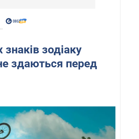
..
 знаків зодіаку
не здаються перед