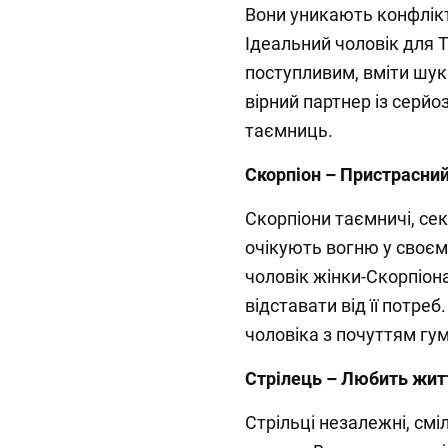
Вони уникають конфлікті
Ідеальний чоловік для Т
поступливим, вміти шук
вірний партнер із серй
таємниць.
Скорпіон – Пристрасни
Скорпіони таємничі, сек
очікують вогню у своєму
чоловік жінки-Скорпіон
відставати від її потре
чоловіка з почуттям гу
Стрілець – Любить жит
Стрільці незалежні, см