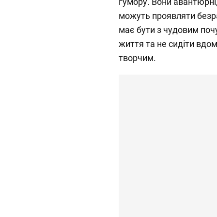
гумору. Вони авантюрні
можуть проявляти безра
має бути з чудовим поч
життя та не сидіти вдома
творчим.