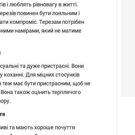
в і люблять рівновагу в житті.
ерезів повинен бути лояльним і
ати компроміс. Терезам потрібен
озними намірами, який не матиме
й
суальні та дуже пристрасні. Вони
 коханні. Для міцних стосунків
а теж має бути пристрасним, щоб не
б. Вона також оцінить терплячого
мору.
тя
іливі та мають хороше почуття