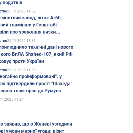
у податків
25.11.2025 11:32
ство
емонтний завод, літак А-60,
вий термінал: у Генштабі
віли про ураження низки
гічних об'єктів Росії
25.11.2025 11:31
ство
прилюднило технічні дані нового
ького БпЛА Shahed-107, який РФ
совує проти України
25.11.2025 11:26
ство
 негайно проінформовані": у
ві підтвердили проліт "Шахеда"
 свою територію до Румунії
.11.2025 11:24
в заявив, що в Женеві узгодили
і умови мирної угоди: візит