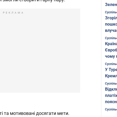
Зелен
листо
Суспіль
РЕКЛАМА
Згоріл
пошко
влуча
Фото
Суспіль
Країн
Євроб
чому 
Суспіль
У Тур
Кремл
Суспіль
Відкл
платі
поясн
Суспіль
ті та мотивовані досягати мети.