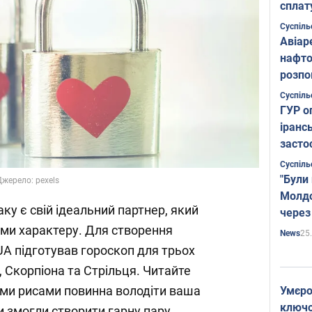
сплат
Суспіль
Авіар
нафто
розпо
страте
Суспіль
ГУР о
іранс
засто
Суспіль
"Були
Джерело: pexels
Молдо
ку є свій ідеальний партнер, який
через
ми характеру. Для створення
25
News
UA підготував гороскоп для трьох
в, Скорпіона та Стрільця. Читайте
кими рисами повинна володіти ваша
Умєро
ключов
и змогли створити гарну пару.