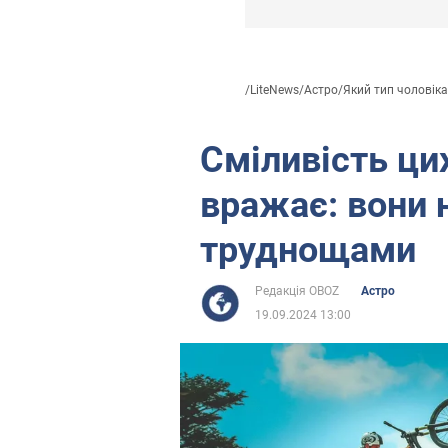
/
LiteNews
/
Астро
/
Який тип чоловіка.
Сміливість цих
вражає: вони 
труднощами
Редакція OBOZ
Астро
19.09.2024 13:00