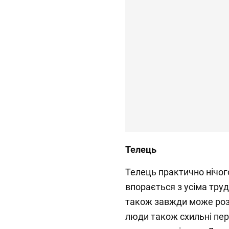
Телець
Телець практично нічого
впорається з усіма труд
також завжди може розр
люди також схильні пе