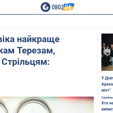
віка найкраще
кам Терезам,
 Стрільцям:
У Дні
Араха
міст"
Суспіль
Хто н
випис