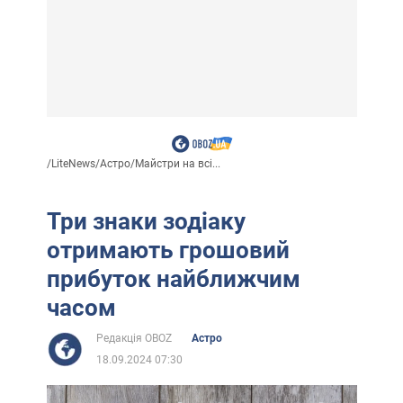
/
LiteNews
/
Астро
/
Майстри на всі...
Три знаки зодіаку
отримають грошовий
прибуток найближчим
часом
Редакція OBOZ
Астро
18.09.2024 07:30