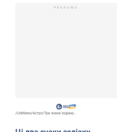
РЕКЛАМА
/
LiteNews
/
Астро
/
Три знаки зодіаку...
Ці два знаки зодіаку