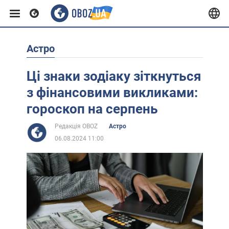
Астро
Європа
Ці знаки зодіаку зіткнуться
США
з фінансовими викликами:
гороскоп на серпень
Азія
Редакція OBOZ
Астро
06.08.2024 11:00
Африка
Життя
Лайфхаки