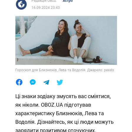
Редакція OBOZ
Астро
16.09.2024 23:43
Гороскоп для Близнюків, Лева та Водолія. Джерело: pexels
Ці знаки зодіаку змусять вас сміятися,
як ніколи. OBOZ.UA підготував
характеристику Близнюків, Лева та
Водолія. Дізнайтесь, як ці люди можуть
зарядити позитивом оточуючих.