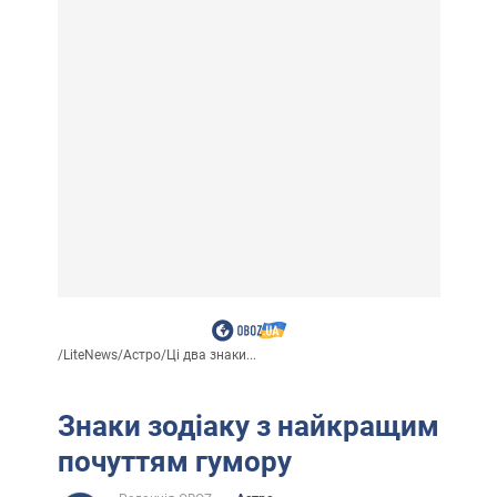
/
LiteNews
/
Астро
/
Ці два знаки...
Знаки зодіаку з найкращим
почуттям гумору