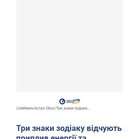
/
LiteNews
/
Астро Oboz
/
Три знаки зодіаку...
Три знаки зодіаку відчують
приплив енергії та