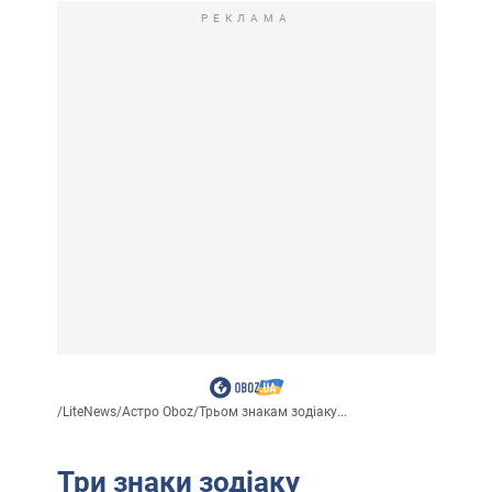
РЕКЛАМА
/
LiteNews
/
Астро Oboz
/
Трьом знакам зодіаку...
Три знаки зодіаку