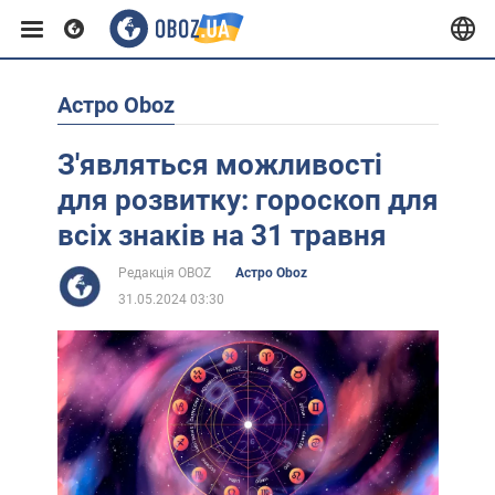
Астро Oboz
Європа
З'являться можливості
США
для розвитку: гороскоп для
всіх знаків на 31 травня
Азія
Редакція OBOZ
Астро Oboz
31.05.2024 03:30
Африка
Життя
Лайфхаки