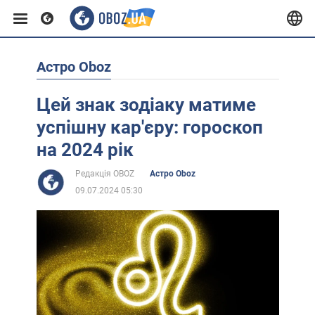
Астро Oboz
Європа
Цей знак зодіаку матиме
США
успішну кар'єру: гороскоп
на 2024 рік
Азія
Редакція OBOZ
Астро Oboz
09.07.2024 05:30
Африка
Життя
Лайфхаки