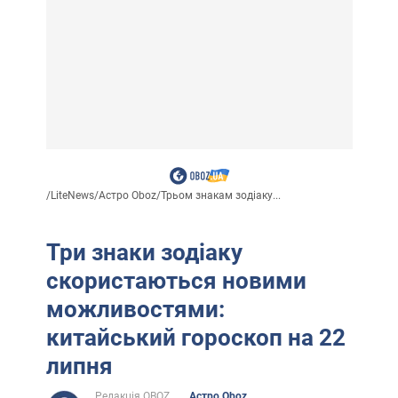
/
LiteNews
/
Астро Oboz
/
Трьом знакам зодіаку...
Три знаки зодіаку
скористаються новими
можливостями:
китайський гороскоп на 22
липня
Редакція OBOZ
Астро Oboz