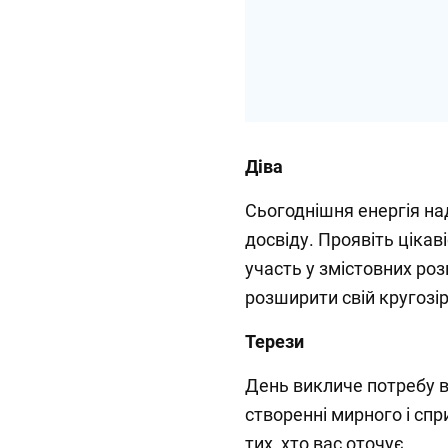
Діва
Сьогоднішня енергія на
досвіду. Проявіть цікаві
участь у змістовних ро
розширити свій кругозір
Терези
День викличе потребу в 
створенні мирного і сп
тих, хто вас оточує.