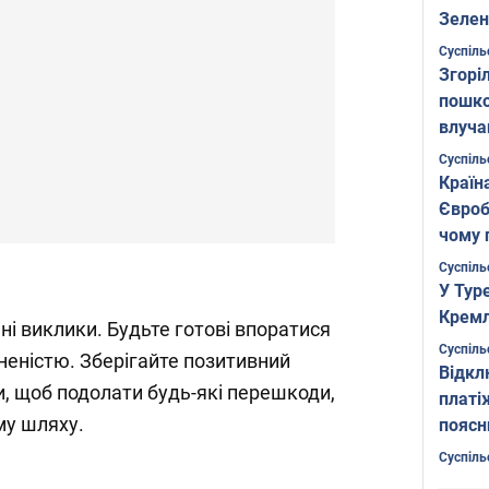
Зелен
листо
Суспіль
Згоріл
пошко
влуча
Фото
Суспіль
Країн
Євроб
чому 
Суспіль
У Тур
Кремл
ні виклики. Будьте готові впоратися
Суспіль
вненістю. Зберігайте позитивний
Відкл
или, щоб подолати будь-які перешкоди,
платі
у шляху.
поясн
Суспіль