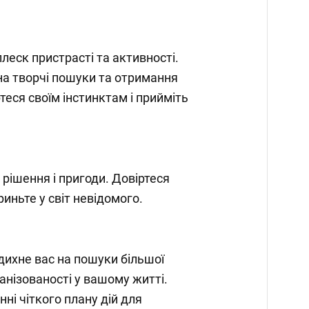
плеск пристрасті та активності.
а творчі пошуки та отримання
ртеся своїм інстинктам і прийміть
рішення і пригоди. Довіртеся
риньте у світ невідомого.
дихне вас на пошуки більшої
анізованості у вашому житті.
ні чіткого плану дій для