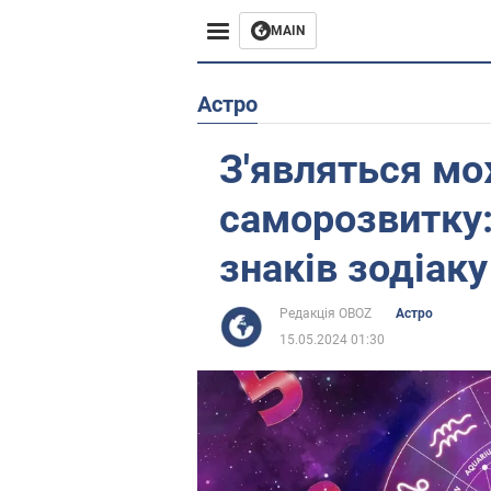
MAIN
Європа
Астро
США
З'являться мо
Азія
саморозвитку:
Африка
знаків зодіак
Життя
Редакція OBOZ
Астро
15.05.2024 01:30
Лайфхаки