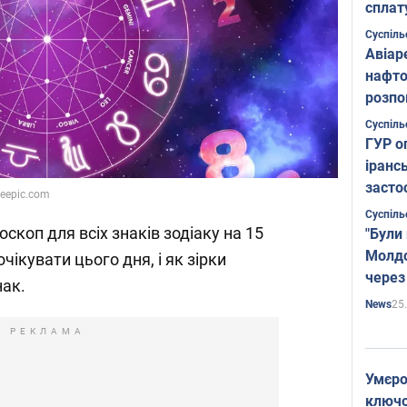
сплат
Суспіль
Авіар
нафто
розпо
страте
Суспіль
ГУР о
іранс
засто
reepic.com
Суспіль
скоп для всіх знаків зодіаку на 15
"Були
Молдо
чікувати цього дня, і як зірки
через
нак.
25
News
РЕКЛАМА
Умєро
ключов