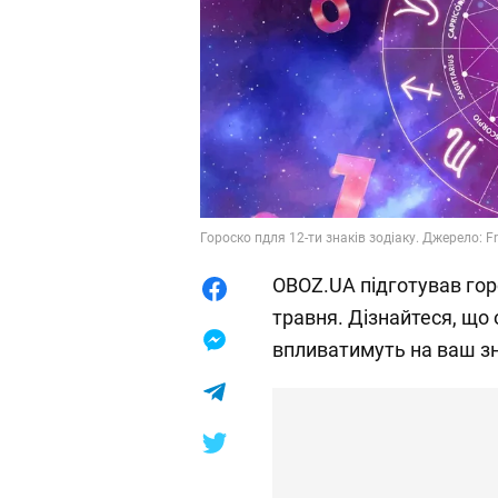
Гороско пдля 12-ти знаків зодіаку. Джерело: F
OBOZ.UA підготував горо
травня. Дізнайтеся, що о
впливатимуть на ваш з