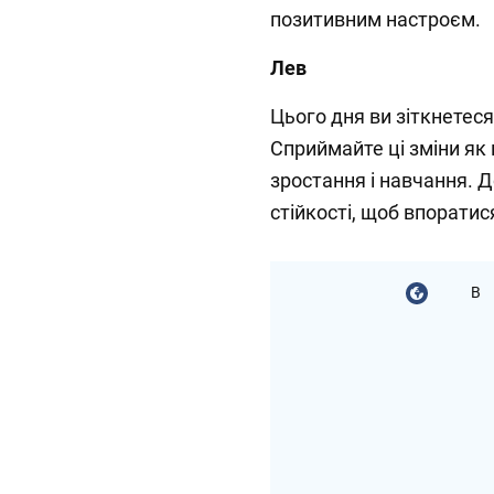
позитивним настроєм.
Лев
Цього дня ви зіткнетес
Сприймайте ці зміни як
зростання і навчання. До
стійкості, щоб впорати
В