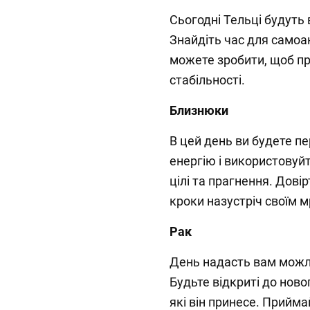
Сьогодні Тельці будуть
Знайдіть час для самоан
можете зробити, щоб пр
стабільності.
Близнюки
В цей день ви будете п
енергію і використовуйт
цілі та прагнення. Довірт
кроки назустріч своїм м
Рак
День надасть вам можли
Будьте відкриті до новог
які він принесе. Прийма