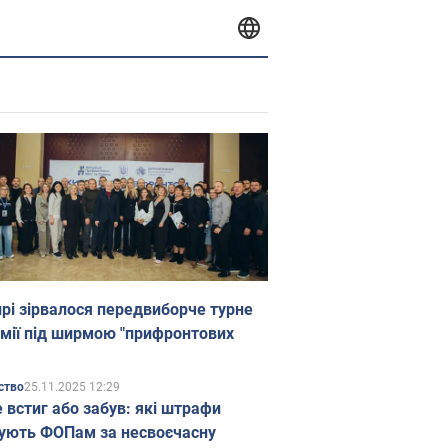
прі зірвалося передвиборче турне
мії під ширмою "прифронтових
25.11.2025 12:29
ство
е встиг або забув: які штрафи
ують ФОПам за несвоєчасну