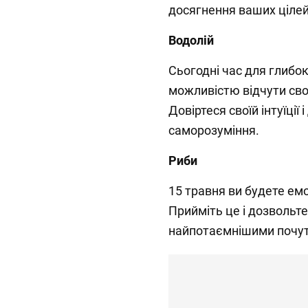
досягнення ваших цілей 
Водолій
Сьогодні час для глибо
можливістю відчути свої
Довіртеся своїй інтуїції
саморозуміння.
Риби
15 травня ви будете емо
Прийміть це і дозвольте 
найпотаємнішими почут