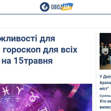
жливості для
 гороскоп для всіх
у на 15травня
У Дні
Араха
міст"
Суспіль
Хто н
випис