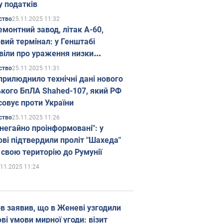
у податків
25.11.2025 11:32
ство
емонтний завод, літак А-60,
вий термінал: у Генштабі
віли про ураження низки
гічних об'єктів Росії
25.11.2025 11:31
ство
прилюднило технічні дані нового
ького БпЛА Shahed-107, який РФ
совує проти України
25.11.2025 11:26
ство
 негайно проінформовані": у
ві підтвердили проліт "Шахеда"
 свою територію до Румунії
.11.2025 11:24
в заявив, що в Женеві узгодили
і умови мирної угоди: візит