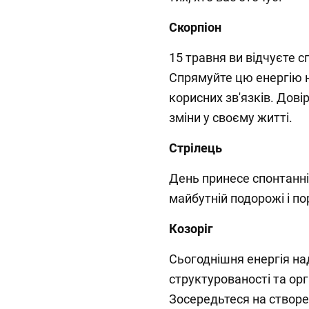
Скорпіон
15 травня ви відчуєте с
Спрямуйте цю енергію н
корисних зв'язків. Дові
зміни у своєму житті.
Стрілець
День принесе спонтанні 
майбутній подорожі і по
Козоріг
Сьогоднішня енергія на
структурованості та орг
Зосередьтеся на створен