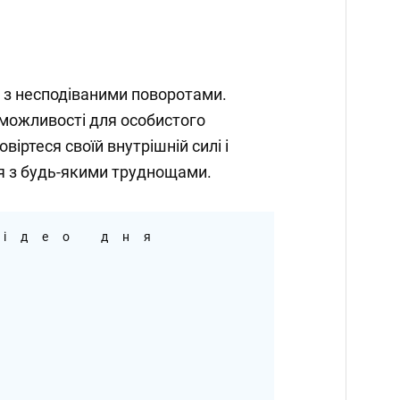
я з несподіваними поворотами.
 можливості для особистого
віртеся своїй внутрішній силі і
ся з будь-якими труднощами.
ідео дня