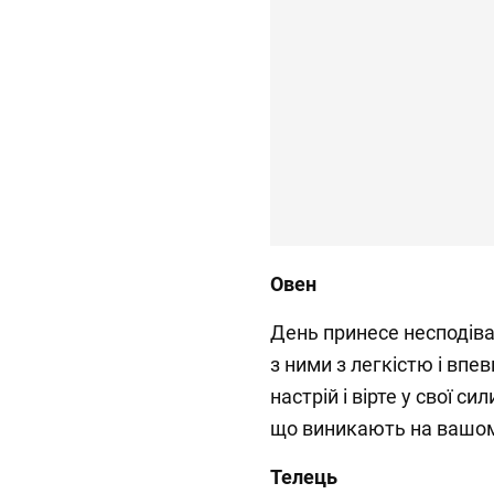
Овен
День принесе несподіва
з ними з легкістю і впе
настрій і вірте у свої с
що виникають на вашом
Телець