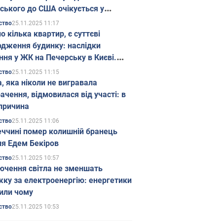
ського до США очікується у
паді
25.11.2025 11:17
ство
о кілька квартир, є суттєві
дження будинку: наслідки
ння у ЖК на Печерську в Києві.
25.11.2025 11:15
ство
а, яка ніколи не вигравала
ачення, відмовилася від участі: в
причина
25.11.2025 11:06
ство
еччині помер колишній бранець
я Едем Бекіров
25.11.2025 10:57
ство
ючення світла не зменшать
жку за електроенергію: енергетики
или чому
25.11.2025 10:53
ство