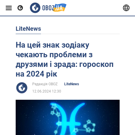
LiteNews
Європа
На цей знак зодіаку
США
чекають проблеми з
друзями і зрада: гороскоп
Азія
на 2024 рік
Редакція OBOZ
LiteNews
Африка
12.06.2024 12:30
Життя
Лайфхаки