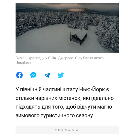
Зимові краєвиди у США. Джерело: Clay Banks через
Unsplash
У північній частині штату Нью-Йорк є
стільки чарівних містечок, які ідеально
підходять для того, щоб відчути магію
зимового туристичного сезону.
РЕКЛАМА