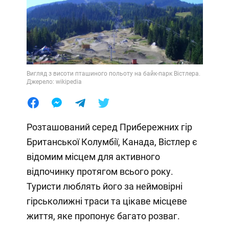
Вигляд з висоти пташиного польоту на байк-парк Вістлера.
Джерело: wikipedia
Розташований серед Прибережних гір
Британської Колумбії, Канада, Вістлер є
відомим місцем для активного
відпочинку протягом всього року.
Туристи люблять його за неймовірні
гірськолижні траси та цікаве місцеве
життя, яке пропонує багато розваг.