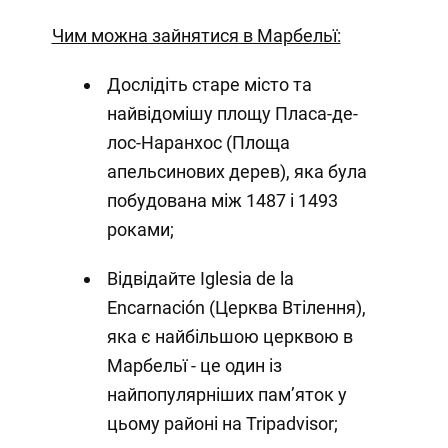
Чим можна зайнятися в Марбельї:
Дослідіть старе місто та
найвідомішу площу Пласа-де-
лос-Наранхос (Площа
апельсинових дерев), яка була
побудована між 1487 і 1493
роками;
Відвідайте Iglesia de la
Encarnación (Церква Втілення),
яка є найбільшою церквою в
Марбельї - це один із
найпопулярніших пам’яток у
цьому районі на Tripadvisor;