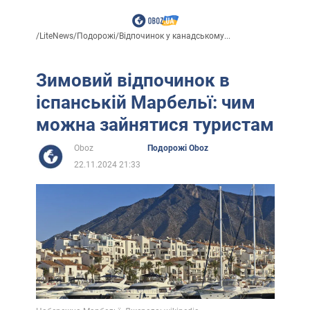
/
LiteNews
/
Подорожі
/
Відпочинок у канадському...
Зимовий відпочинок в
іспанській Марбельї: чим
можна зайнятися туристам
Oboz
Подорожі Oboz
22.11.2024 21:33