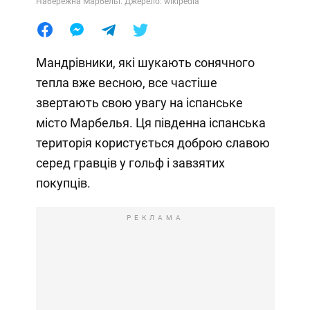
Набережна Марбельї. Джерело: wikipedia
Мандрівники, які шукають сонячного
тепла вже весною, все частіше
звертають свою увагу на іспанське
місто Марбелья. Ця південна іспанська
територія користується доброю славою
серед гравців у гольф і завзятих
покупців.
РЕКЛАМА