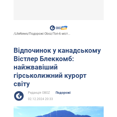
/
LiteNews
/
Подорожі Oboz
/
Топ-6 міст...
Відпочинок у канадському
Вістлер Блеккомб:
найжвавіший
гірськолижний курорт
світу
Редакція OBOZ
Подорожі
02.12.2024 20:33