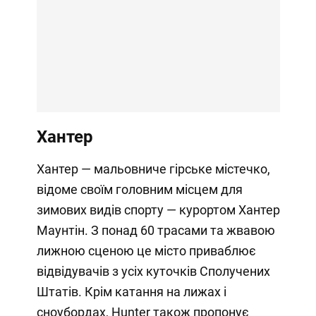
Хантер
Хантер — мальовниче гірське містечко,
відоме своїм головним місцем для
зимових видів спорту — курортом Хантер
Маунтін. З понад 60 трасами та жвавою
лижною сценою це місто приваблює
відвідувачів з усіх куточків Сполучених
Штатів. Крім катання на лижах і
сноубордах, Hunter також пропонує