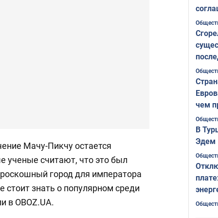
согла
ожида
Общест
Сгоре
сущес
после
Печер
Общест
Стран
Евров
чем п
Общест
В Тур
Эдем 
чение Мачу-Пикчу остается
Общест
е ученые считают, что это был
Отклю
 роскошный город для императора
плате
е стоит знать о популярном среди
энерг
ли в OBOZ.UA.
Общест