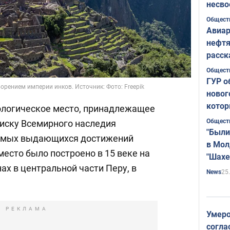
несво
Общест
Авиар
нефтя
расск
страт
Общест
ГУР о
рением империи инков. Источник: Фото: Freepik
новог
котор
ологическое место, принадлежащее
Общест
писку Всемирного наследия
"Были
самых выдающихся достижений
в Мол
место было построено в 15 веке на
"Шахе
х в центральной части Перу, в
Румы
25
News
РЕКЛАМА
Умеро
согла