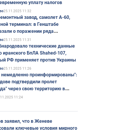
евременную уплату налогов
25.11.2025 11:32
во
емонтный завод, самолет А-60,
ной терминал: в Генштабе
азали о поражении ряда
егических объектов России
25.11.2025 11:31
во
бнародовало технические данные
о иранского БпЛА Shahed-107,
ый РФ применяет против Украины
25.11.2025 11:26
во
 немедленно проинформированы":
дове подтвердили пролет
да" через свою территорию в
нию
.11.2025 11:24
в заявил, что в Женеве
совали ключевые условия мирного