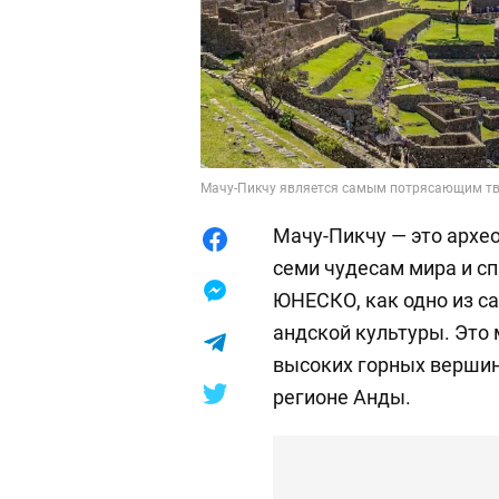
Мачу-Пикчу является самым потрясающим тво
Мачу-Пикчу — это архе
семи чудесам мира и с
ЮНЕСКО, как одно из 
андской культуры. Это 
высоких горных вершина
регионе Анды.