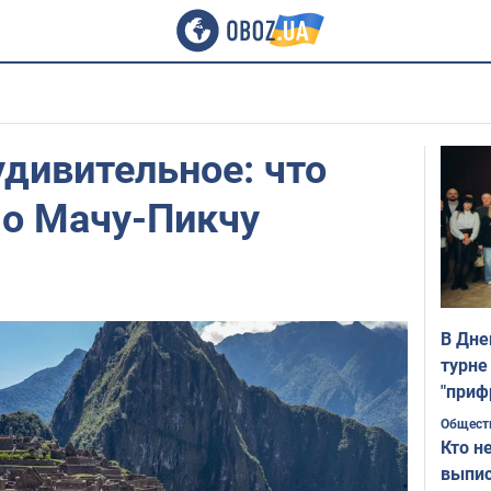
удивительное: что
 о Мачу-Пикчу
В Дне
турне
"приф
Общест
Кто н
выпис