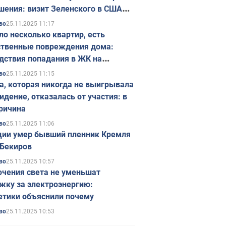
шения: визит Зеленского в США
ется в ноябре
25.11.2025 11:17
во
ло несколько квартир, есть
твенные повреждения дома:
дствия попадания в ЖК на
ске в Киеве. Фото
25.11.2025 11:15
во
а, которая никогда не выигрывала
идение, отказалась от участия: в
ричина
25.11.2025 11:06
во
ции умер бывший пленник Кремля
Бекиров
25.11.2025 10:57
во
чения света не уменьшат
жку за электроэнергию:
етики объяснили почему
25.11.2025 10:53
во