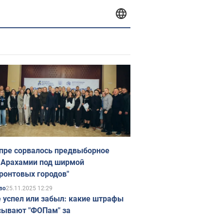
пре сорвалось предвыборное
 Арахамии под ширмой
ронтовых городов"
25.11.2025 12:29
во
е успел или забыл: какие штрафы
ывают "ФОПам" за