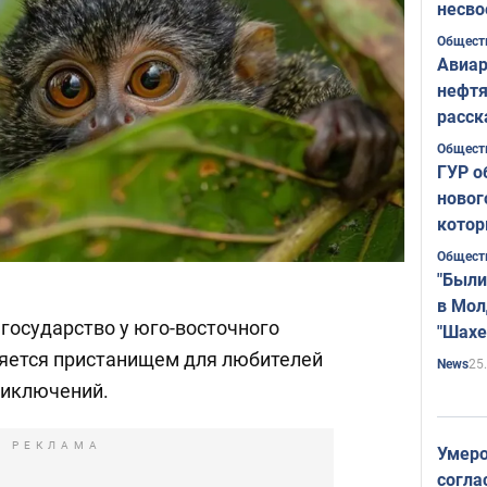
несво
Общест
Авиар
нефтя
расск
страт
Общест
ГУР о
новог
котор
Общест
"Были
в Мол
государство у юго-восточного
"Шахе
Румы
яется пристанищем для любителей
25
News
риключений.
РЕКЛАМА
Умеро
согла