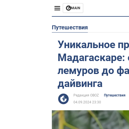
MAIN
Европа
Путешествия
США
Уникальное п
Азия
Мадагаскаре: 
Африка
лемуров до фа
дайвинга
Жизнь
Лайфхаки
Редакция OBOZ
Путешествия
04.09.2024 23:30