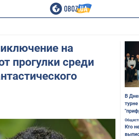
риключение на
от прогулки среди
нтастического
В Дне
турне
"приф
Общест
Кто н
выпис