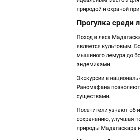
природой и охраной пр
Прогулка среди 
Поход в леса Мадагаска
является культовым. Бо
мышиного лемура до бо
эндемиками.
Экскурсии в националь
Раномафана позволяют
существами.
Посетители узнают об и
сохранению, улучшая п
природы Мадагаскара и