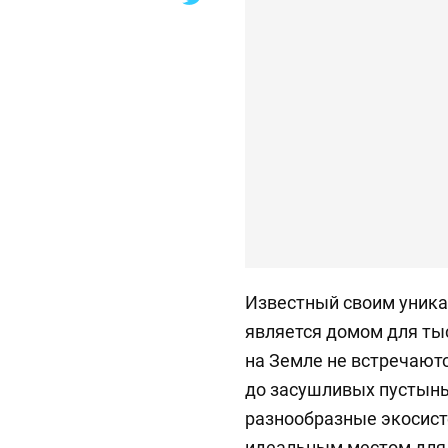
Известный своим уника
является домом для ты
на Земле не встречают
до засушливых пустынь
разнообразные экосисте
идеальным местом для т