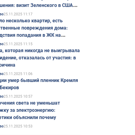
шения: визит Зеленского в США
ется в ноябре
25.11.2025 11:17
во
ло несколько квартир, есть
твенные повреждения дома:
дствия попадания в ЖК на
ске в Киеве. Фото
25.11.2025 11:15
во
а, которая никогда не выигрывала
идение, отказалась от участия: в
ричина
25.11.2025 11:06
во
ции умер бывший пленник Кремля
Бекиров
25.11.2025 10:57
во
чения света не уменьшат
жку за электроэнергию:
етики объяснили почему
25.11.2025 10:53
во