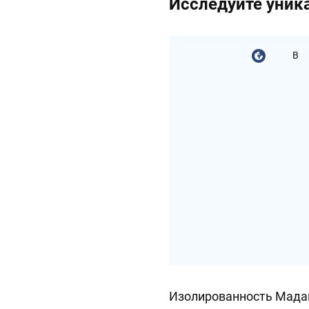
Исследуйте уник
В
Изолированность Мада