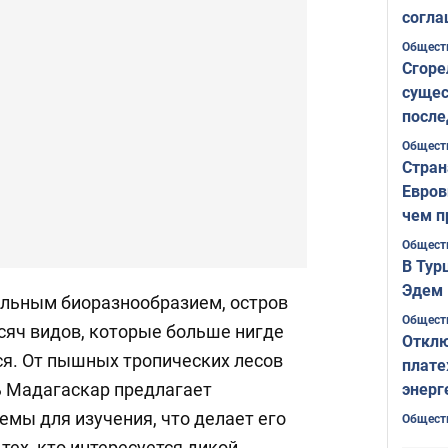
согла
ожида
Общест
Сгоре
сущес
после
Печер
Общест
Стран
Евров
чем п
Общест
В Тур
Эдем 
льным биоразнообразием, остров
Общест
сяч видов, которые больше нигде
Отклю
ся. От пышных тропических лесов
плате
 Мадагаскар предлагает
энерг
мы для изучения, что делает его
Общест
ех, кто интересуется дикой