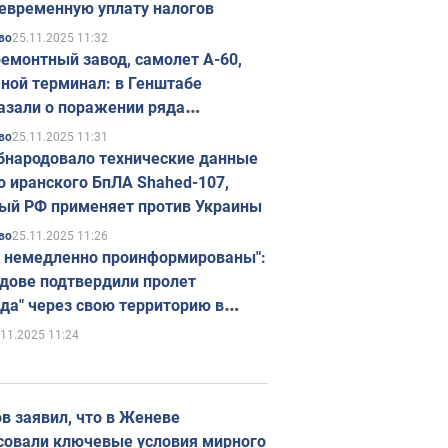
евременную уплату налогов
25.11.2025 11:32
во
емонтный завод, самолет А-60,
ной терминал: в Генштабе
азали о поражении ряда
егических объектов России
25.11.2025 11:31
во
бнародовало технические данные
о иранского БпЛА Shahed-107,
ый РФ применяет против Украины
25.11.2025 11:26
во
 немедленно проинформированы":
дове подтвердили пролет
да" через свою территорию в
нию
.11.2025 11:24
в заявил, что в Женеве
совали ключевые условия мирного