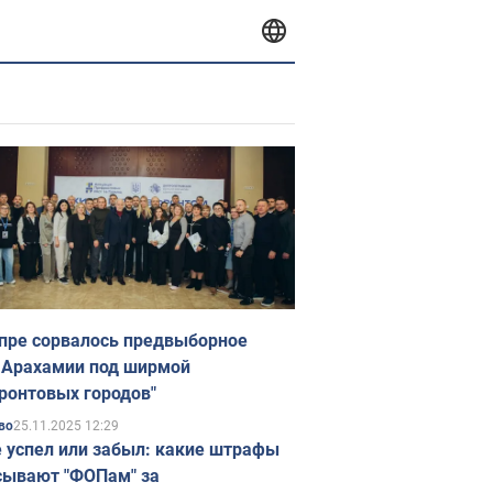
пре сорвалось предвыборное
 Арахамии под ширмой
ронтовых городов"
25.11.2025 12:29
во
е успел или забыл: какие штрафы
ывают "ФОПам" за