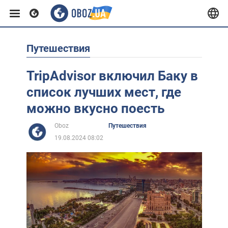
Путешествия
Европа
TripAdvisor включил Баку в
США
список лучших мест, где
можно вкусно поесть
Азия
Oboz
Путешествия
19.08.2024 08:02
Африка
Жизнь
Лайфхаки