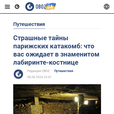
Путешествия
Европа
Страшные тайны
США
парижских катакомб: что
вас ожидает в знаменитом
Азия
лабиринте-костнице
Редакция OBOZ
Путешествия
Африка
08.06.2024 23:41
Жизнь
Лайфхаки