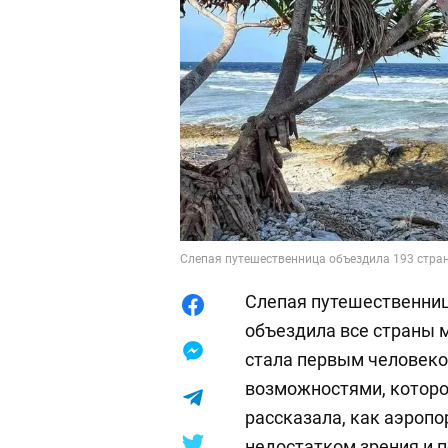
Слепая путешественница объездила 193 стран 
Слепая путешественниц
объездила все страны 
стала первым человек
возможностями, котором
рассказала, как аэропо
недостатком зрения и