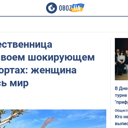
ественница
 своем шокирующем
портах: женщина
сь мир
В Дне
турне
"приф
Общест
Кто н
выпис