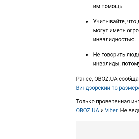
им помощь
Учитывайте, что
могут иметь огро
инвалидностью.
Не говорить людя
инвалиды, потому
Ранее, OBOZ.UA сообща
Виндзорский по размер
Только проверенная ин
OBOZ.UA
и
Viber
. Не вед