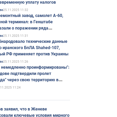
евременную уплату налогов
25.11.2025 11:32
во
емонтный завод, самолет А-60,
ной терминал: в Генштабе
азали о поражении ряда
егических объектов России
25.11.2025 11:31
во
бнародовало технические данные
о иранского БпЛА Shahed-107,
ый РФ применяет против Украины
25.11.2025 11:26
во
 немедленно проинформированы":
дове подтвердили пролет
да" через свою территорию в
нию
.11.2025 11:24
в заявил, что в Женеве
совали ключевые условия мирного