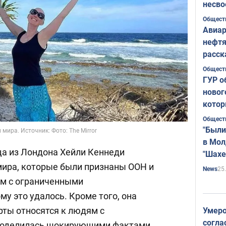
несво
Общест
Авиар
нефтя
расск
страт
Общест
ГУР о
новог
котор
Общест
"Были
мира. Источник: Фото: The Mirror
в Мол
а из Лондона Хейли Кеннеди
"Шахе
Румы
мира, которые были признаны ООН и
25
News
ом с ограниченными
у это удалось. Кроме того, она
рты относятся к людям с
Умеро
согла
 поделилась шокирующими фактами,