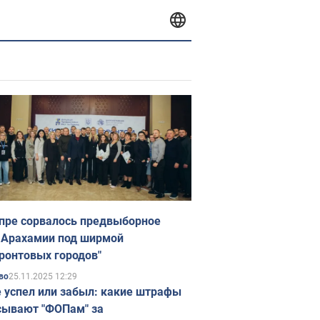
пре сорвалось предвыборное
 Арахамии под ширмой
ронтовых городов"
25.11.2025 12:29
во
е успел или забыл: какие штрафы
ывают "ФОПам" за