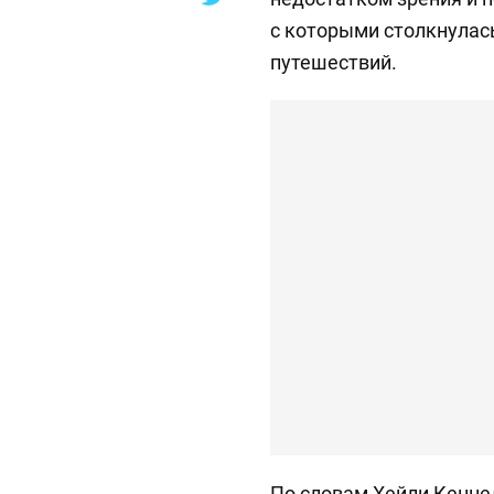
с которыми столкнулась
путешествий.
По словам Хейли Кеннед