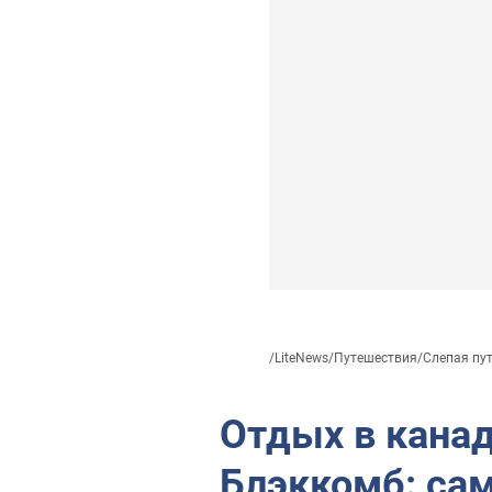
/
LiteNews
/
Путешествия
/
Слепая пут
Отдых в кана
Блэккомб: са