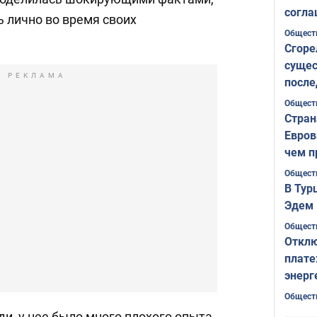
согла
 лично во время своих
ожида
Общест
Сгоре
сущес
РЕКЛАМА
после
Печер
Общест
Стран
Евров
чем п
Общест
В Тур
Эдем 
Общест
Отклю
плате
энерг
Общест
и, у нее было много плохого опыта