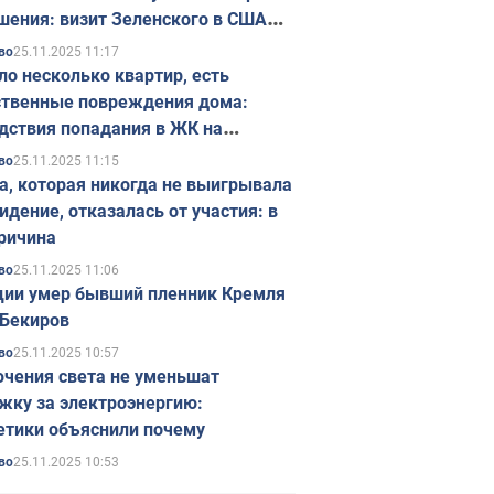
шения: визит Зеленского в США
ется в ноябре
25.11.2025 11:17
во
ло несколько квартир, есть
твенные повреждения дома:
дствия попадания в ЖК на
ске в Киеве. Фото
25.11.2025 11:15
во
а, которая никогда не выигрывала
идение, отказалась от участия: в
ричина
25.11.2025 11:06
во
ции умер бывший пленник Кремля
Бекиров
25.11.2025 10:57
во
чения света не уменьшат
жку за электроэнергию:
етики объяснили почему
25.11.2025 10:53
во