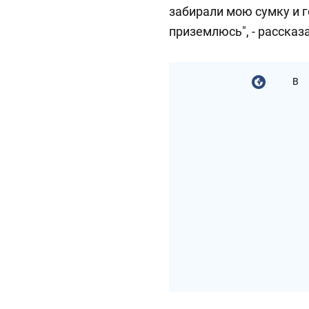
забирали мою сумку и г
приземлюсь", - рассказ
В