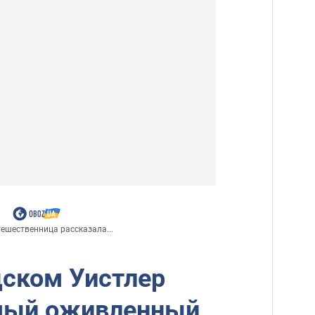
ешественница рассказала...
дском Уистлер
мый оживленный