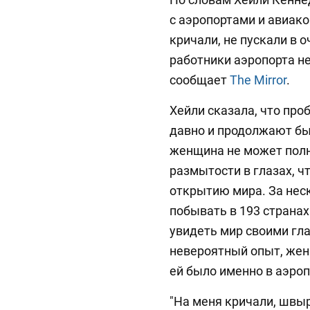
с аэропортами и авиако
кричали, не пускали в 
работники аэропорта не
сообщает
The Mirror
.
Хейли сказала, что про
давно и продолжают бы
женщина не может полн
размытости в глазах, ч
открытию мира. За нес
побывать в 193 странах
увидеть мир своими гла
невероятный опыт, жен
ей было именно в аэроп
"На меня кричали, швы