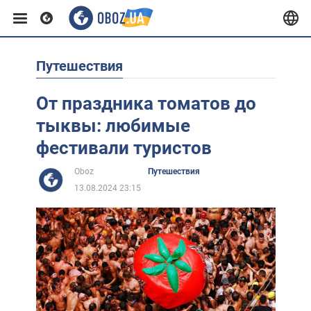
Путешествия
Европа
От праздника томатов до
США
тыквы: любимые
фестивали туристов
Азия
Oboz
Путешествия
13.08.2024 23:15
Африка
Жизнь
Лайфхаки