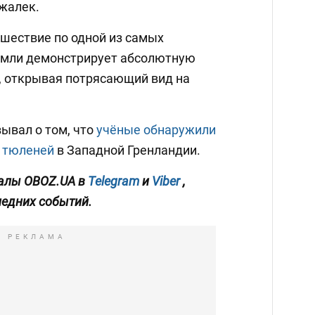
жалек.
ешествие по одной из самых
емли демонстрирует абсолютную
ы, открывая потрясающий вид на
ывал о том, что
учёные обнаружили
 тюленей
в Западной Гренландии.
алы OBOZ.UA в
Telegram
и
Viber
,
ледних событий.
РЕКЛАМА