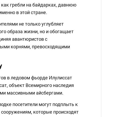
 как гребли на байдарках, давнюю
менно в этой стране.
телями не только углубляет
го образа жизни, но и обогащает
диняя авантюристов с
ными корнями, превосходящими
у
гов в ледовом фьорде Илулиссат
ат, объект Всемирного наследия
ими массивными айсбергами.
лодке посетители могут подплыть к
 сооружениям, которые происходят