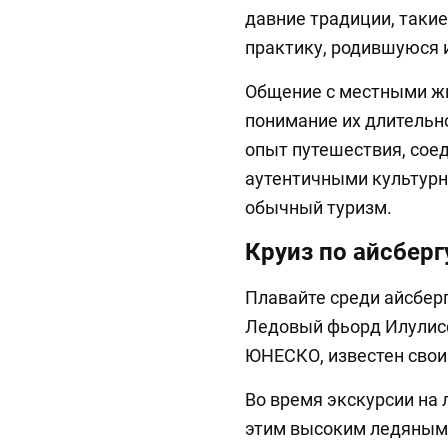
давние традиции, такие
практику, родившуюся и
Общение с местными жи
понимание их длительно
опыт путешествия, сое
аутентичными культур
обычный туризм.
Круиз по айсберг
Плавайте среди айсбер
Ледовый фьорд Илулисс
ЮНЕСКО, известен сво
Во время экскурсии на 
этим высоким ледяным