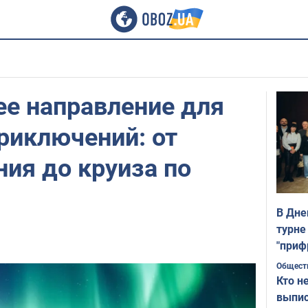
ее направление для
риключений: от
ния до круиза по
В Дне
турне
"приф
Общест
Кто н
выпис