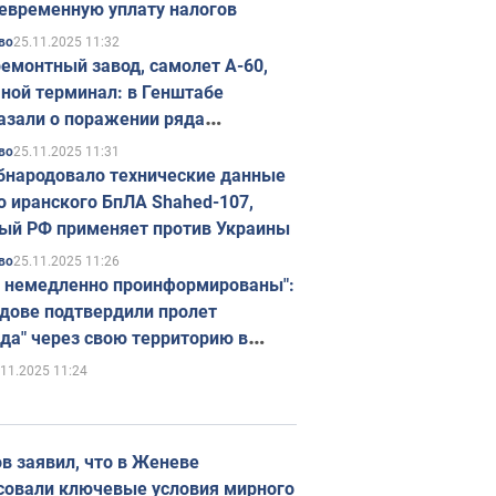
евременную уплату налогов
25.11.2025 11:32
во
емонтный завод, самолет А-60,
ной терминал: в Генштабе
азали о поражении ряда
егических объектов России
25.11.2025 11:31
во
бнародовало технические данные
о иранского БпЛА Shahed-107,
ый РФ применяет против Украины
25.11.2025 11:26
во
 немедленно проинформированы":
дове подтвердили пролет
да" через свою территорию в
нию
.11.2025 11:24
в заявил, что в Женеве
совали ключевые условия мирного