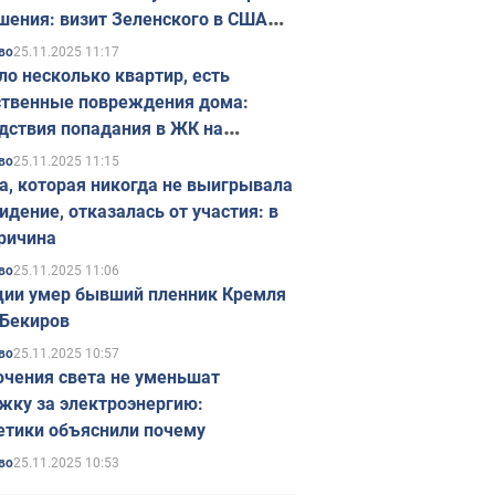
шения: визит Зеленского в США
ется в ноябре
25.11.2025 11:17
во
ло несколько квартир, есть
твенные повреждения дома:
дствия попадания в ЖК на
ске в Киеве. Фото
25.11.2025 11:15
во
а, которая никогда не выигрывала
идение, отказалась от участия: в
ричина
25.11.2025 11:06
во
ции умер бывший пленник Кремля
Бекиров
25.11.2025 10:57
во
чения света не уменьшат
жку за электроэнергию:
етики объяснили почему
25.11.2025 10:53
во