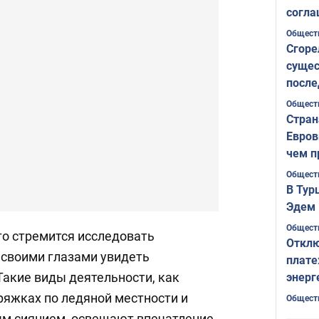
согла
ожида
Общест
Сгоре
сущес
после
Печер
Общест
Стран
Евров
чем п
Общест
В Тур
Эдем 
Общест
то стремится исследовать
Отклю
 своими глазами увидеть
плате
Такие виды деятельности, как
энерг
ряжках по ледяной местности и
Общест
ым сиянием, освещают впечатление