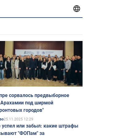
пре сорвалось предвыборное
 Арахамии под ширмой
ронтовых городов"
25.11.2025 12:29
во
е успел или забыл: какие штрафы
ывают "ФОПам" за