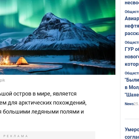
несво
Общест
Авиар
нефтя
расск
страт
Общест
ГУР о
новог
котор
Общест
"Были
pik
в Мол
шой остров в мире, является
"Шахе
Румы
м для арктических похождений,
25
News
я большими ледяными полями и
Умеро
согла
РЕКЛАМА