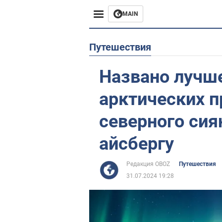
MAIN
Европа
Путешествия
США
Названо лучш
Азия
арктических п
Африка
северного сия
айсбергу
Жизнь
Лайфхаки
Редакция OBOZ
Путешествия
31.07.2024 19:28