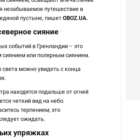
ая незабываемое путешествие в
ледяной пустыне, пишет
OBOZ
.
UA
.
северное сияние
ых событий в Гренландии – это
 сиянием или полярным сиянием.
 света можно увидеть с конца
ля.
тра находятся подальше от огней
ется четкий вид на небо.
аситесь терпением; это
следует ожидать.
чьих упряжках