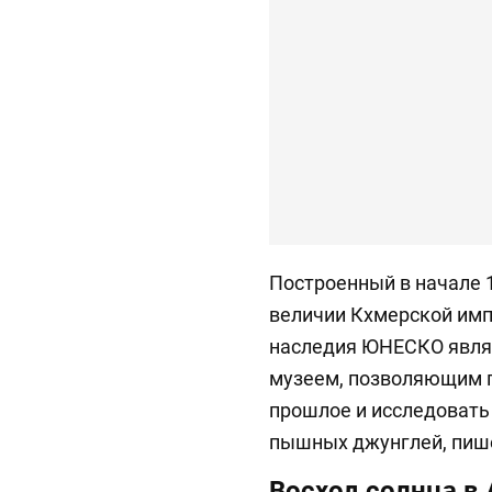
Построенный в начале 1
величии Кхмерской имп
наследия ЮНЕСКО являе
музеем, позволяющим п
прошлое и исследовать
пышных джунглей, пи
Восход солнца в 