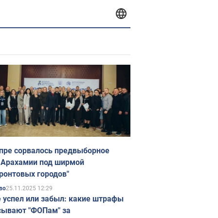
пре сорвалось предвыборное
 Арахамии под ширмой
ронтовых городов"
25.11.2025 12:29
во
е успел или забыл: какие штрафы
ывают "ФОПам" за