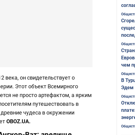
согла
ожида
Общест
Сгоре
сущес
после
Печер
Общест
Стран
Евров
чем п
Общест
2 века, он свидетельствует о
В Тур
ерии. Этот объект Всемирного
Эдем 
тся не просто артефактом, а ярким
Общест
Отклю
осетителям путешествовать в
плате
 древние чудеса в окружении
энерг
шет
OBOZ
.UA
.
Общест
Ангкор-Ват: зрелище,