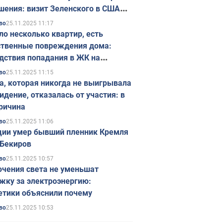
шения: визит Зеленского в США
ется в ноябре
25.11.2025 11:17
во
ло несколько квартир, есть
твенные повреждения дома:
дствия попадания в ЖК на
ске в Киеве. Фото
25.11.2025 11:15
во
а, которая никогда не выигрывала
идение, отказалась от участия: в
ричина
25.11.2025 11:06
во
ции умер бывший пленник Кремля
Бекиров
25.11.2025 10:57
во
чения света не уменьшат
жку за электроэнергию:
етики объяснили почему
25.11.2025 10:53
во