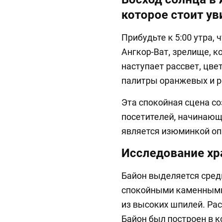
которое стоит ув
Прибудьте к 5:00 утра, 
Ангкор-Ват, зрелище, к
наступает рассвет, цве
палитры оранжевых и р
Эта спокойная сцена с
посетителей, начинающи
является изюминкой оп
Исследование хр
Байон выделяется сред
спокойными каменными
из высоких шпилей. Ра
Байон был построен в к