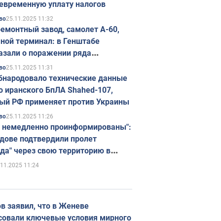
евременную уплату налогов
25.11.2025 11:32
во
емонтный завод, самолет А-60,
ной терминал: в Генштабе
азали о поражении ряда
егических объектов России
25.11.2025 11:31
во
бнародовало технические данные
о иранского БпЛА Shahed-107,
ый РФ применяет против Украины
25.11.2025 11:26
во
 немедленно проинформированы":
дове подтвердили пролет
да" через свою территорию в
нию
.11.2025 11:24
в заявил, что в Женеве
совали ключевые условия мирного