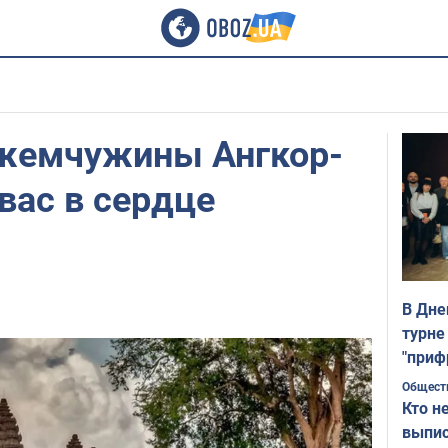
жемчужины Ангкор-
 вас в сердце
В Дне
турне
"приф
Общест
Кто н
выпис