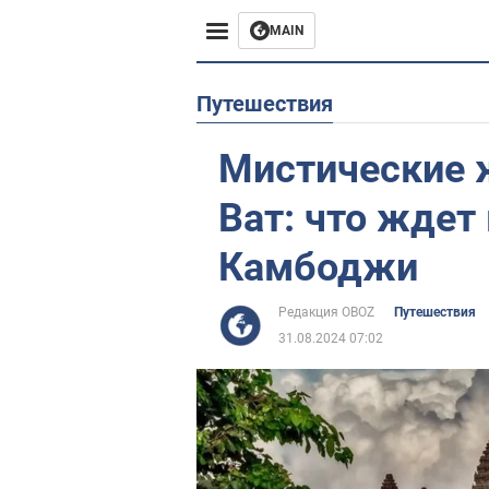
MAIN
Европа
Путешествия
США
Мистические 
Азия
Ват: что ждет
Африка
Камбоджи
Жизнь
Редакция OBOZ
Путешествия
31.08.2024 07:02
Лайфхаки