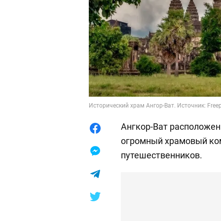
Исторический храм Ангор-Ват. Источник: Freep
Ангкор-Ват расположен
огромный храмовый ко
путешественников.