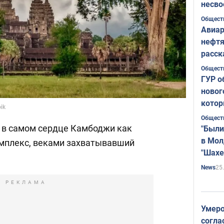
несво
Общест
Авиар
нефтя
расск
страт
Общест
ГУР о
новог
котор
ik
Общест
 в самом сердце Камбоджи как
"Были
в Мол
мплекс, веками захватывавший
"Шахе
Румы
25
News
РЕКЛАМА
Умеро
согла