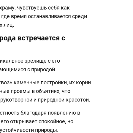
храму, чувствуешь себя как
 где время останавливается среди
 лиц.
ирода встречается с
икальное зрелище с его
ающимися с природой.
квозь каменные постройки, их корни
ные проемы в объятиях, что
рукотворной и природной красотой.
естность благодаря появлению в
его открывает спокойное, но
устойчивости природы.