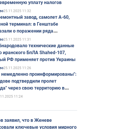
евременную уплату налогов
25.11.2025 11:32
во
емонтный завод, самолет А-60,
ной терминал: в Генштабе
азали о поражении ряда
егических объектов России
25.11.2025 11:31
во
бнародовало технические данные
о иранского БпЛА Shahed-107,
ый РФ применяет против Украины
25.11.2025 11:26
во
 немедленно проинформированы":
дове подтвердили пролет
да" через свою территорию в
нию
.11.2025 11:24
в заявил, что в Женеве
совали ключевые условия мирного