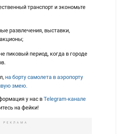
ественный транспорт и экономьте
ные развлечения, выставки,
ракционы;
не пиковый период, когда в городе
ов.
л,
на борту самолета в аэропорту
ивую змею.
формация у нас в
Telegram-канале
итесь на фейки!
РЕКЛАМА