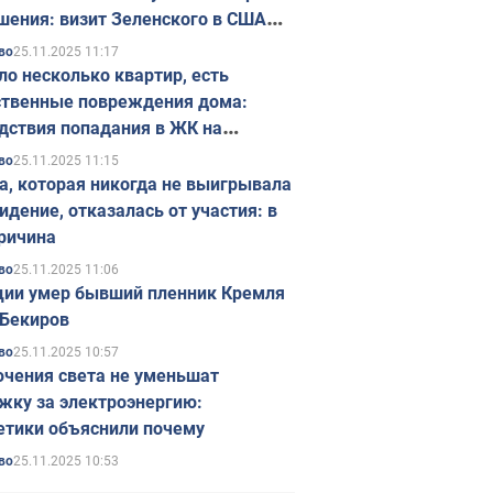
шения: визит Зеленского в США
ется в ноябре
25.11.2025 11:17
во
ло несколько квартир, есть
твенные повреждения дома:
дствия попадания в ЖК на
ске в Киеве. Фото
25.11.2025 11:15
во
а, которая никогда не выигрывала
идение, отказалась от участия: в
ричина
25.11.2025 11:06
во
ции умер бывший пленник Кремля
Бекиров
25.11.2025 10:57
во
чения света не уменьшат
жку за электроэнергию:
етики объяснили почему
25.11.2025 10:53
во