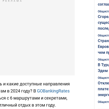
РЕКЛАМА
согла
ожида
Общест
Сгоре
сущес
после
Печер
Общест
Стран
Евров
чем п
Общест
В Тур
Эдем 
Общест
Отклю
ть и какие доступные направления
плате
ам в 2024 году? В
GOBankingRates
энерг
ся с 6 маршрутами и секретами,
Общест
тличный отдых в этом году.