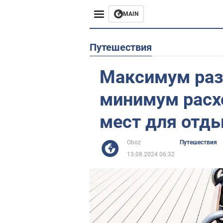
MAIN
Европа
Путешествия
США
Максимум раз
Азия
минимум расх
Африка
мест для отды
Жизнь
Oboz
Путешествия
13.08.2024 06:32
Лайфхаки