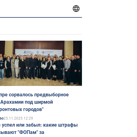
пре сорвалось предвыборное
 Арахамии под ширмой
ронтовых городов"
25.11.2025 12:29
во
е успел или забыл: какие штрафы
ывают "ФОПам" за