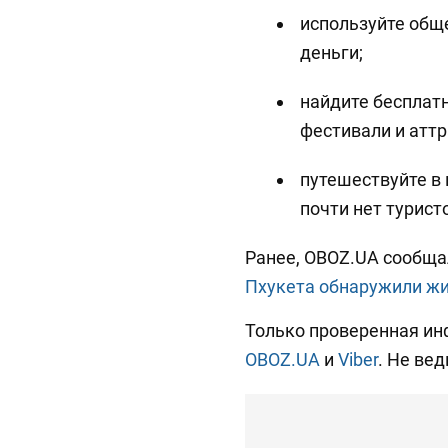
используйте общ
деньги;
найдите бесплат
фестивали и атт
путешествуйте в 
почти нет турист
Ранее, OBOZ.UA сообща
Пхукета обнаружили ж
Только проверенная ин
OBOZ.UA
и
Viber
. Не вед