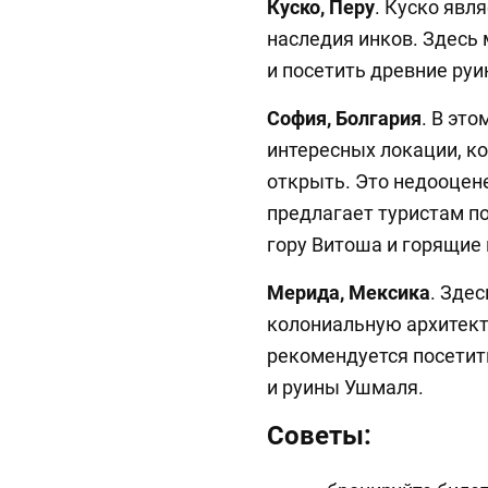
Куско, Перу
. Куско явл
наследия инков. Здесь
и посетить древние руи
София, Болгария
. В это
интересных локации, ко
открыть. Это недооцен
предлагает туристам п
гору Витоша и горящие 
Мерида, Мексика
. Зде
колониальную архитект
рекомендуется посетить 
и руины Ушмаля.
Советы: