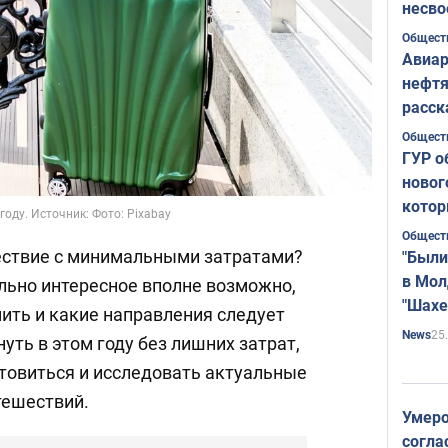
несво
Общест
Авиар
нефтя
расск
страт
Общест
ГУР о
новог
котор
году. Источник: Фото: Pixabay
Общест
ествие с минимальными затратами?
"Были
в Мол
ельно интересное вполне возможно,
"Шахе
мить и какие направления следует
Румы
25
News
уть в этом году без лишних затрат,
товиться и исследовать актуальные
тешествий.
Умеро
согла