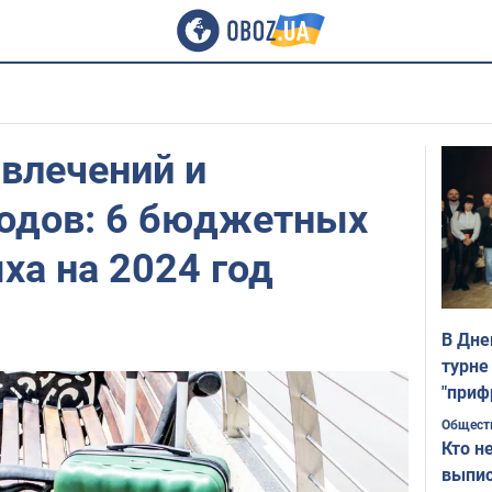
влечений и
одов: 6 бюджетных
ха на 2024 год
В Дне
турне
"приф
Общест
Кто н
выпис