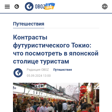
Путешествия
Европа
Контрасты
США
футуристического Токио:
что посмотреть в японской
Азия
столице туристам
Редакция OBOZ
Путешествия
Африка
05.09.2024 13:00
Жизнь
Лайфхаки