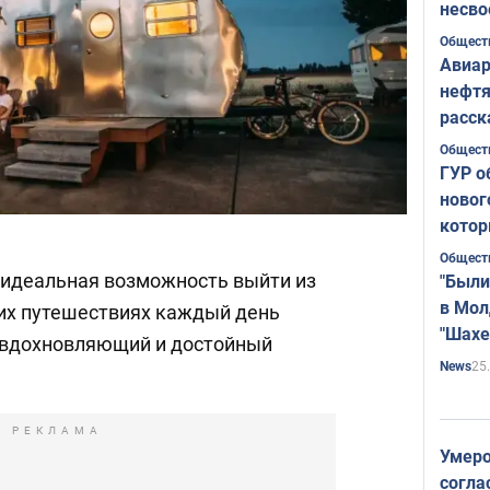
несво
Общест
Авиар
нефтя
расск
страт
Общест
ГУР о
новог
котор
Общест
 идеальная возможность выйти из
"Были
в Мол
их путешествиях каждый день
"Шахе
 вдохновляющий и достойный
Румы
25
News
РЕКЛАМА
Умеро
согла