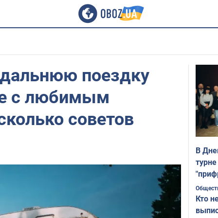
 дальнюю поездку
не с любимым
сколько советов
В Дне
турне
"приф
Общест
Кто н
выпис