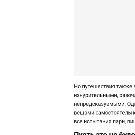
Но путешествия также 
изнурительными, разо
непредсказуемыми. Одн
вещами самостоятельно
все испытания пари, п
Пусть это не буде