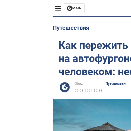
MAIN
Европа
Путешествия
США
Как пережить
Азия
на автофурго
Африка
человеком: не
Жизнь
Oboz
Путешествия
25.08.2024 12:33
Лайфхаки