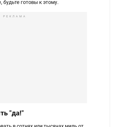
, будьте готовы к этому.
РЕКЛАМА
ть "да!"
ать в сотнях или тысячах миль от