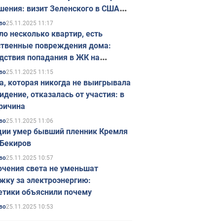
шения: визит Зеленского в США
ется в ноябре
25.11.2025 11:17
во
ло несколько квартир, есть
твенные повреждения дома:
дствия попадания в ЖК на
ске в Киеве. Фото
25.11.2025 11:15
во
а, которая никогда не выигрывала
идение, отказалась от участия: в
ричина
25.11.2025 11:06
во
ции умер бывший пленник Кремля
Бекиров
25.11.2025 10:57
во
чения света не уменьшат
жку за электроэнергию:
етики объяснили почему
25.11.2025 10:53
во