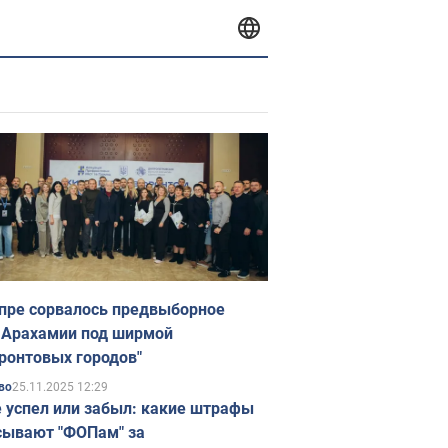
пре сорвалось предвыборное
 Арахамии под ширмой
ронтовых городов"
25.11.2025 12:29
во
е успел или забыл: какие штрафы
ывают "ФОПам" за