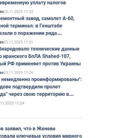
евременную уплату налогов
25.11.2025 11:32
во
емонтный завод, самолет А-60,
ной терминал: в Генштабе
азали о поражении ряда
егических объектов России
25.11.2025 11:31
во
бнародовало технические данные
о иранского БпЛА Shahed-107,
ый РФ применяет против Украины
25.11.2025 11:26
во
 немедленно проинформированы":
дове подтвердили пролет
да" через свою территорию в
нию
.11.2025 11:24
в заявил, что в Женеве
совали ключевые условия мирного