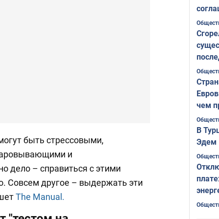
согла
ожида
Общест
Сгоре
сущес
после
Печер
Общест
Стран
Евров
чем п
Общест
В Тур
могут быть стрессовыми,
Эдем 
чаровывающими и
Общест
Отклю
о дело – справиться с этими
плате
. Совсем другое – выдержать эти
энерг
ишет
The Manual.
Общест
т "тестом на