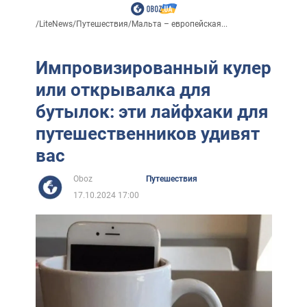
/
LiteNews
/
Путешествия
/
Мальта – европейская...
Импровизированный кулер
или открывалка для
бутылок: эти лайфхаки для
путешественников удивят
вас
Oboz
Путешествия
17.10.2024 17:00