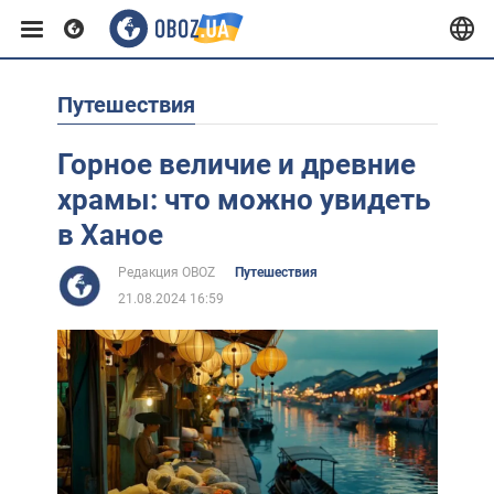
Путешествия
Европа
Горное величие и древние
США
храмы: что можно увидеть
в Ханое
Азия
Редакция OBOZ
Путешествия
21.08.2024 16:59
Африка
Жизнь
Лайфхаки