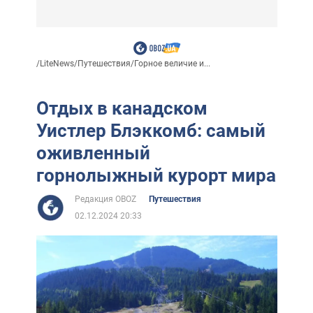
/
LiteNews
/
Путешествия
/
Горное величие и...
Отдых в канадском
Уистлер Блэккомб: самый
оживленный
горнолыжный курорт мира
Редакция OBOZ
Путешествия
02.12.2024 20:33