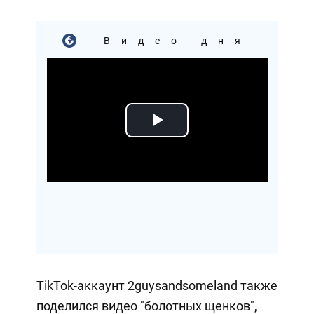
Видео дня
Play
Video
TikTok-аккаунт 2guysandsomeland также
поделился видео "болотных щенков",