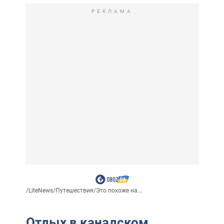
РЕКЛАМА
/
LiteNews
/
Путешествия
/
Это похоже на...
Отдых в канадском