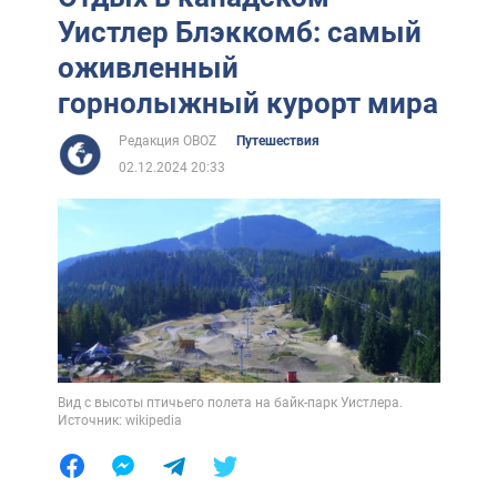
Уистлер Блэккомб: самый
оживленный
горнолыжный курорт мира
Редакция OBOZ
Путешествия
02.12.2024 20:33
Вид с высоты птичьего полета на байк-парк Уистлера.
Источник: wikipedia