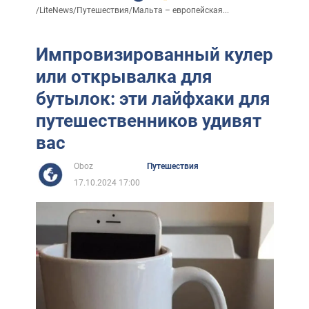
/
LiteNews
/
Путешествия
/
Мальта – европейская...
Импровизированный кулер
или открывалка для
бутылок: эти лайфхаки для
путешественников удивят
вас
Oboz
Путешествия
17.10.2024 17:00