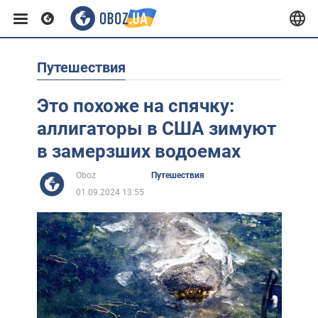
Путешествия
Европа
Это похоже на спячку:
США
аллигаторы в США зимуют
в замерзших водоемах
Азия
Oboz
Путешествия
01.09.2024 13:55
Африка
Жизнь
Лайфхаки