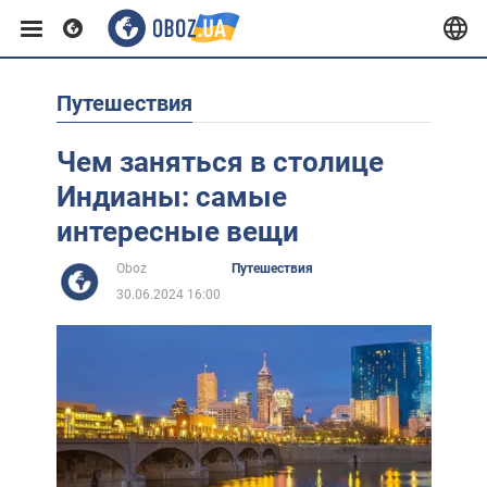
Путешествия
Европа
Чем заняться в столице
США
Индианы: самые
интересные вещи
Азия
Oboz
Путешествия
30.06.2024 16:00
Африка
Жизнь
Лайфхаки