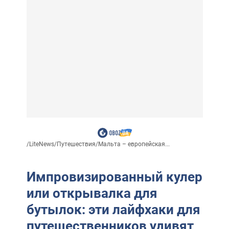
/
LiteNews
/
Путешествия
/
Мальта – европейская...
Импровизированный кулер
или открывалка для
бутылок: эти лайфхаки для
путешественников удивят