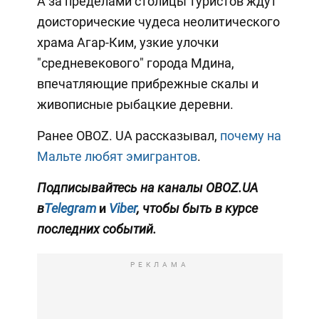
А за пределами столицы туристов ждут
доисторические чудеса неолитического
храма Агар-Ким, узкие улочки
"средневекового" города Мдина,
впечатляющие прибрежные скалы и
живописные рыбацкие деревни.
Ранее OBOZ. UA рассказывал,
почему на
Мальте любят эмигрантов
.
Подписывайтесь на каналы OBOZ.UA
в
Telegram
и
Viber
, чтобы быть в курсе
последних событий.
РЕКЛАМА