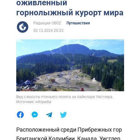
оживленный
горнолыжный курорт мира
Редакция OBOZ
Путешествия
02.12.2024 20:33
Вид с высоты птичьего полета на байк-парк Уистлера.
Источник: wikipedia
Расположенный среди Прибрежных гор
Британской Колумбии, Канада, Уистлер