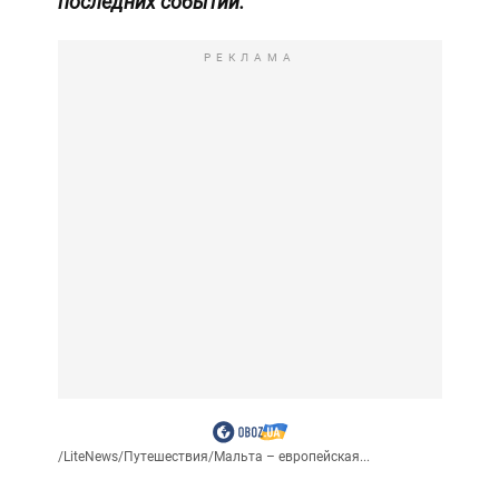
последних событий.
РЕКЛАМА
/
LiteNews
/
Путешествия
/
Мальта – европейская...