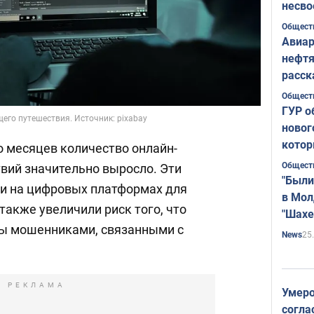
несво
Общест
Авиар
нефтя
расск
страт
Общест
ГУР о
го путешествия. Источник: pixabay
новог
котор
о месяцев количество онлайн-
Общест
вий значительно выросло. Эти
"Были
и на цифровых платформах для
в Мол
также увеличили риск того, что
"Шахе
ты мошенниками, связанными с
Румы
25
News
РЕКЛАМА
Умеро
согла