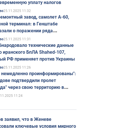
евременную уплату налогов
25.11.2025 11:32
во
емонтный завод, самолет А-60,
ной терминал: в Генштабе
азали о поражении ряда
егических объектов России
25.11.2025 11:31
во
бнародовало технические данные
о иранского БпЛА Shahed-107,
ый РФ применяет против Украины
25.11.2025 11:26
во
 немедленно проинформированы":
дове подтвердили пролет
да" через свою территорию в
нию
.11.2025 11:24
в заявил, что в Женеве
совали ключевые условия мирного