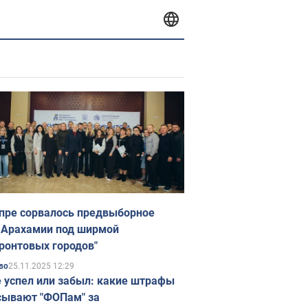
пре сорвалось предвыборное
 Арахамии под ширмой
ронтовых городов"
25.11.2025 12:29
во
е успел или забыл: какие штрафы
ывают "ФОПам" за