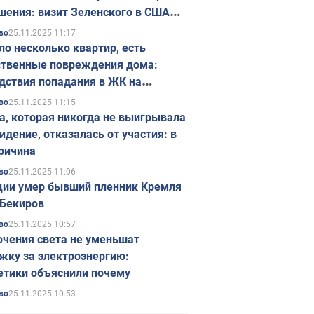
шения: визит Зеленского в США
ется в ноябре
25.11.2025 11:17
во
ло несколько квартир, есть
твенные повреждения дома:
дствия попадания в ЖК на
ске в Киеве. Фото
25.11.2025 11:15
во
а, которая никогда не выигрывала
идение, отказалась от участия: в
ричина
25.11.2025 11:06
во
ции умер бывший пленник Кремля
Бекиров
25.11.2025 10:57
во
чения света не уменьшат
жку за электроэнергию:
етики объяснили почему
25.11.2025 10:53
во