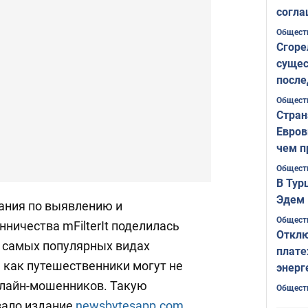
согла
ожида
Общест
Сгоре
сущес
после
Печер
Общест
Стран
Евров
чем п
Общест
В Тур
Эдем 
ания по выявлению и
Общест
ичества mFilterIt поделилась
Отклю
 самых популярных видах
плате
 как путешественники могут не
энерг
нлайн-мошенников. Такую
Общест
ало издание
newsbytesapp.com.