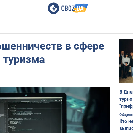
ошенничеств в сфере
 туризма
В Дне
турне
"приф
Общест
Кто н
выпис