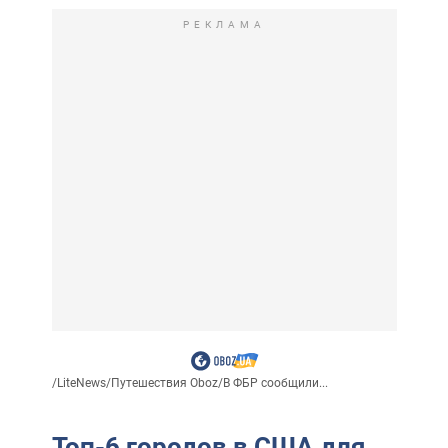
РЕКЛАМА
/
LiteNews
/
Путешествия Oboz
/
В ФБР сообщили...
Топ-6 городов в США для