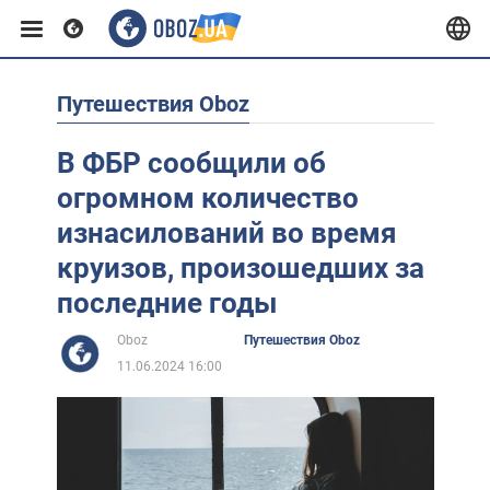
Путешествия Oboz
Европа
В ФБР сообщили об
США
огромном количество
изнасилований во время
Азия
круизов, произошедших за
последние годы
Африка
Oboz
Путешествия Oboz
11.06.2024 16:00
Жизнь
Лайфхаки