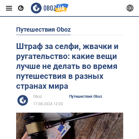
Путешествия Oboz
Европа
Штраф за селфи, жвачки и
США
ругательство: какие вещи
лучше не делать во время
Азия
путешествия в разных
странах мира
Африка
Oboz
Путешествия Oboz
17.08.2024 12:03
Жизнь
Лайфхаки