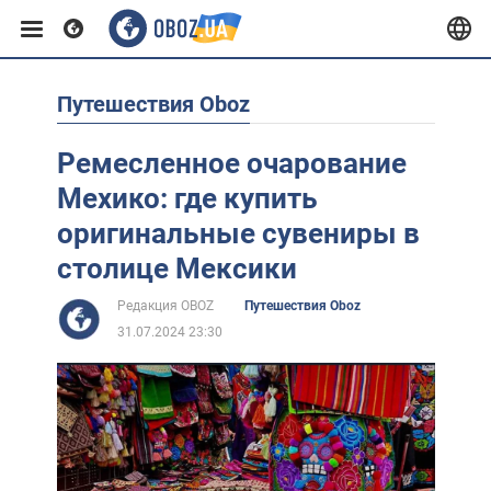
Путешествия Oboz
Европа
Ремесленное очарование
США
Мехико: где купить
оригинальные сувениры в
Азия
столице Мексики
Редакция OBOZ
Путешествия Oboz
Африка
31.07.2024 23:30
Жизнь
Лайфхаки