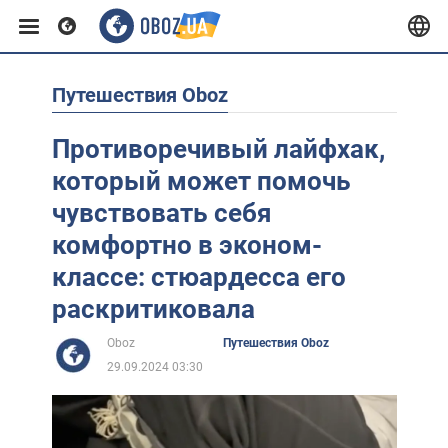
Путешествия Oboz
Европа
Противоречивый лайфхак,
США
который может помочь
чувствовать себя
Азия
комфортно в эконом-
классе: стюардесса его
Африка
раскритиковала
Oboz
Путешествия Oboz
Жизнь
29.09.2024 03:30
Лайфхаки