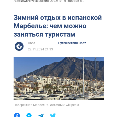
/
LiteNews
/
Путешествия Oboz
/
Топ-6 городов в...
Зимний отдых в испанской
Марбелье: чем можно
заняться туристам
Oboz
Путешествия Oboz
22.11.2024 21:33
Набережная Марбелья. Источник: wikipedia