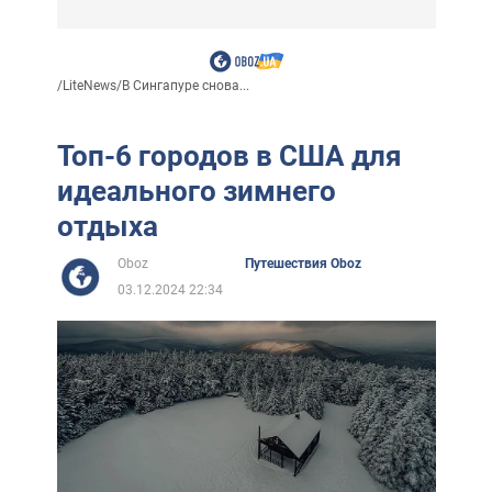
/
LiteNews
/
В Сингапуре снова...
Топ-6 городов в США для
идеального зимнего
отдыха
Oboz
Путешествия Oboz
03.12.2024 22:34