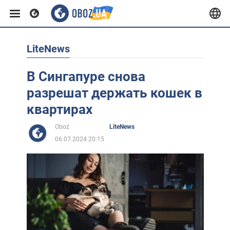
LiteNews
Европа
В Сингапуре снова
США
разрешат держать кошек в
квартирах
Азия
Oboz
LiteNews
06.07.2024 20:15
Африка
Жизнь
Лайфхаки