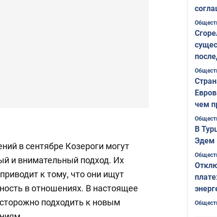
согла
ожида
Общест
Сгоре
сущес
после
Печер
Общест
Стран
Евров
чем п
Общест
В Тур
Эдем 
ний в сентябре Козероги могут
Общест
ый и внимательный подход. Их
Отклю
приводит к тому, что они ищут
плате
ность в отношениях. В настоящее
энерг
осторожно подходить к новым
Общест
ниям.