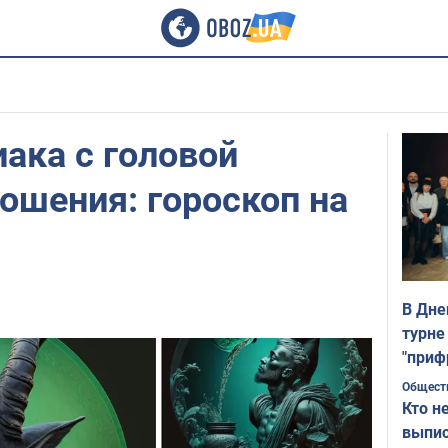
иака с головой
ношения: гороскоп на
В Дне
турне
"приф
Общест
Кто н
выпис