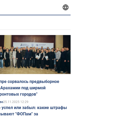
пре сорвалось предвыборное
 Арахамии под ширмой
ронтовых городов"
25.11.2025 12:29
во
е успел или забыл: какие штрафы
ывают "ФОПам" за