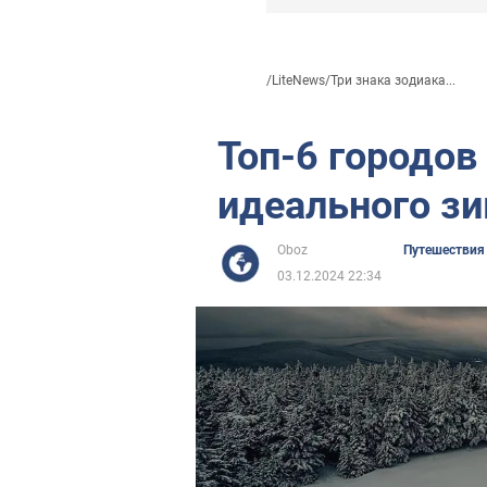
/
LiteNews
/
Три знака зодиака...
Топ-6 городов
идеального з
Oboz
Путешествия
03.12.2024 22:34