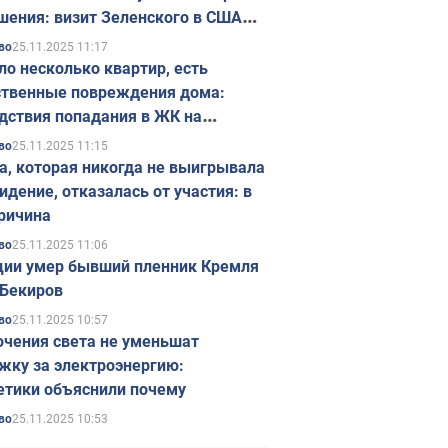
шения: визит Зеленского в США
ется в ноябре
25.11.2025 11:17
во
ло несколько квартир, есть
твенные повреждения дома:
дствия попадания в ЖК на
ске в Киеве. Фото
25.11.2025 11:15
во
а, которая никогда не выигрывала
идение, отказалась от участия: в
ричина
25.11.2025 11:06
во
ции умер бывший пленник Кремля
Бекиров
25.11.2025 10:57
во
чения света не уменьшат
жку за электроэнергию:
етики объяснили почему
25.11.2025 10:53
во