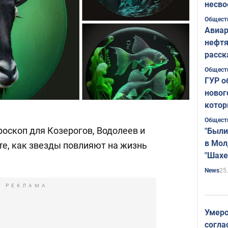
несво
Общест
Авиар
нефтя
расск
страт
Общест
ГУР о
новог
котор
Общест
оскоп для Козерогов, Водолеев и
"Были
в Мол
те, как звезды повлияют на жизнь
"Шахе
Румы
25
News
РЕКЛАМА
Умеро
согла