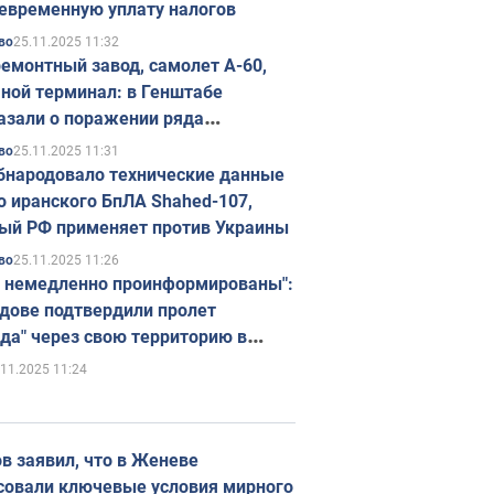
евременную уплату налогов
25.11.2025 11:32
во
емонтный завод, самолет А-60,
ной терминал: в Генштабе
азали о поражении ряда
егических объектов России
25.11.2025 11:31
во
бнародовало технические данные
о иранского БпЛА Shahed-107,
ый РФ применяет против Украины
25.11.2025 11:26
во
 немедленно проинформированы":
дове подтвердили пролет
да" через свою территорию в
нию
.11.2025 11:24
в заявил, что в Женеве
совали ключевые условия мирного