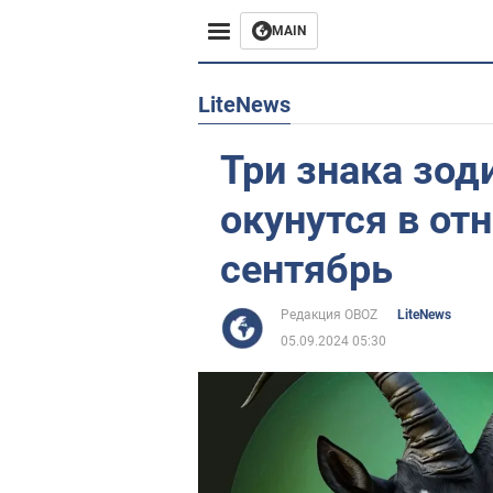
MAIN
Европа
LiteNews
США
Три знака зод
Азия
окунутся в от
Африка
сентябрь
Жизнь
Редакция OBOZ
LiteNews
05.09.2024 05:30
Лайфхаки