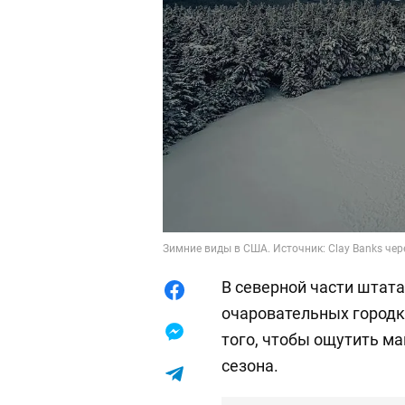
Зимние виды в США. Источник: Clay Banks чер
В северной части штат
очаровательных городк
того, чтобы ощутить м
сезона.