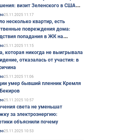
шения: визит Зеленского в США
ется в ноябре
25.11.2025 11:17
во
ло несколько квартир, есть
твенные повреждения дома:
дствия попадания в ЖК на
ске в Киеве. Фото
25.11.2025 11:15
во
а, которая никогда не выигрывала
идение, отказалась от участия: в
ричина
25.11.2025 11:06
во
ции умер бывший пленник Кремля
Бекиров
25.11.2025 10:57
во
чения света не уменьшат
жку за электроэнергию:
етики объяснили почему
25.11.2025 10:53
во