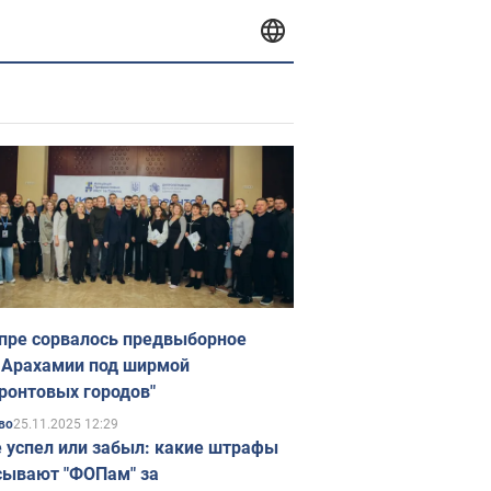
пре сорвалось предвыборное
 Арахамии под ширмой
ронтовых городов"
25.11.2025 12:29
во
е успел или забыл: какие штрафы
ывают "ФОПам" за