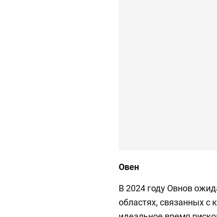
Овен
В 2024 году Овнов ожид
областях, связанных с 
идеальное время риско