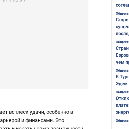
РЕКЛАМА
согла
ожида
Общест
Сгоре
сущес
после
Печер
Общест
Стран
Евров
чем п
Общест
В Тур
Эдем 
Общест
Отклю
плате
ает всплеск удачи, особенно в
энерг
карьерой и финансами. Это
Общест
вать и искать новые возможности,