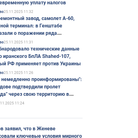
евременную уплату налогов
25.11.2025 11:32
во
емонтный завод, самолет А-60,
ной терминал: в Генштабе
азали о поражении ряда
егических объектов России
25.11.2025 11:31
во
бнародовало технические данные
о иранского БпЛА Shahed-107,
ый РФ применяет против Украины
25.11.2025 11:26
во
 немедленно проинформированы":
дове подтвердили пролет
да" через свою территорию в
нию
.11.2025 11:24
в заявил, что в Женеве
совали ключевые условия мирного