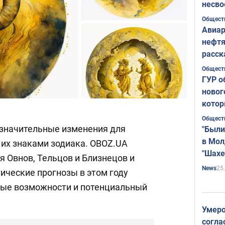
несво
Общест
Авиар
нефтя
расск
страт
Общест
ГУР о
новог
котор
Общест
 значительные изменения для
"Были
в Мол
 их знаками зодиака. OBOZ.UA
"Шахе
я Овнов, Тельцов и Близнецов и
Румы
25
News
гические прогнозы в этом году
ные возможности и потенциальный
Умеро
согла