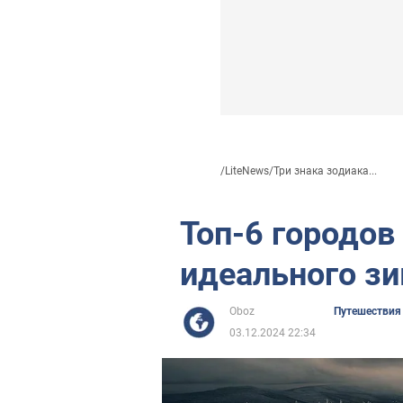
/
LiteNews
/
Три знака зодиака...
Топ-6 городов
идеального з
Oboz
Путешествия
03.12.2024 22:34