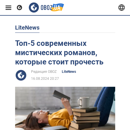
LiteNews
Европа
Топ-5 современных
США
мистических романов,
которые стоит прочесть
Азия
Редакция OBOZ
LiteNews
16.08.2024 20:27
Африка
Жизнь
Лайфхаки