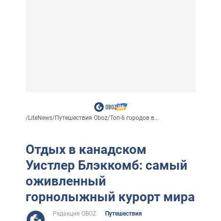
/
LiteNews
/
Путешествия Oboz
/
Топ-6 городов в...
Отдых в канадском
Уистлер Блэккомб: самый
оживленный
горнолыжный курорт мира
Редакция OBOZ
Путешествия