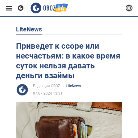
LiteNews
Европа
Приведет к ссоре или
США
несчастьям: в какое время
суток нельзя давать
Азия
деньги взаймы
Редакция OBOZ
LiteNews
Африка
07.07.2024 13:31
Жизнь
Лайфхаки