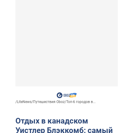
/
LiteNews
/
Путешествия Oboz
/
Топ-6 городов в...
Отдых в канадском
Уистлер Блэккомб: самый