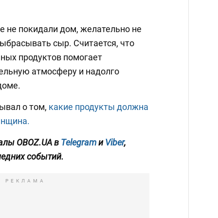
е не покидали дом, желательно не
ыбрасывать сыр. Считается, что
чных продуктов помогает
ельную атмосферу и надолго
доме.
ывал о том,
какие продукты должна
енщина.
алы OBOZ.UA в
Telegram
и
Viber
,
ледних событий.
РЕКЛАМА