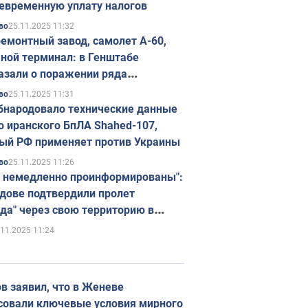
евременную уплату налогов
25.11.2025 11:32
во
емонтный завод, самолет А-60,
ной терминал: в Генштабе
азали о поражении ряда
егических объектов России
25.11.2025 11:31
во
бнародовало технические данные
о иранского БпЛА Shahed-107,
ый РФ применяет против Украины
25.11.2025 11:26
во
 немедленно проинформированы":
дове подтвердили пролет
да" через свою территорию в
нию
.11.2025 11:24
в заявил, что в Женеве
совали ключевые условия мирного