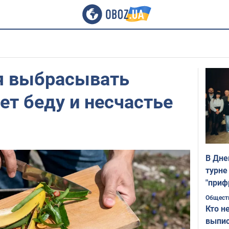
я выбрасывать
ет беду и несчастье
В Дне
турне
"приф
Общест
Кто н
выпис