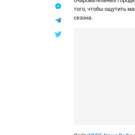
очаровательных городк
того, чтобы ощутить м
сезона.