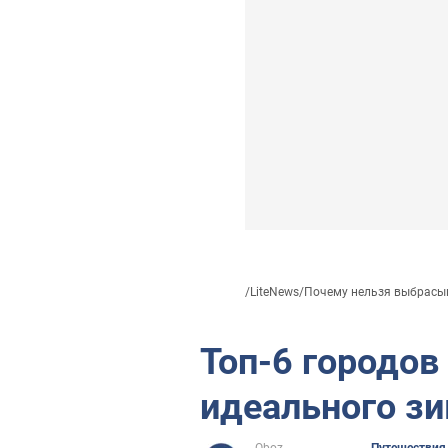
/
LiteNews
/
Почему нельзя выбрасыв
Топ-6 городов
идеального з