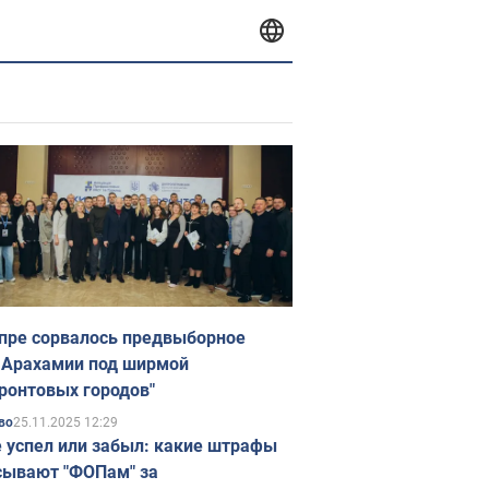
пре сорвалось предвыборное
 Арахамии под ширмой
ронтовых городов"
25.11.2025 12:29
во
е успел или забыл: какие штрафы
ывают "ФОПам" за