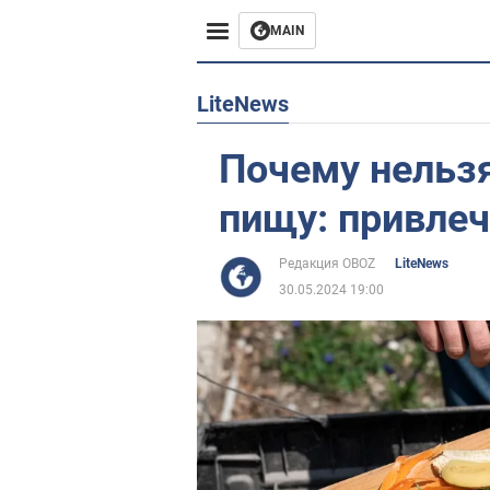
MAIN
Европа
LiteNews
США
Почему нельз
Азия
пищу: привлеч
Африка
Редакция OBOZ
LiteNews
30.05.2024 19:00
Жизнь
Лайфхаки