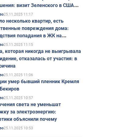
шения: визит Зеленского в США
ется в ноябре
25.11.2025 11:17
во
ло несколько квартир, есть
твенные повреждения дома:
дствия попадания в ЖК на
ске в Киеве. Фото
25.11.2025 11:15
во
а, которая никогда не выигрывала
идение, отказалась от участия: в
ричина
25.11.2025 11:06
во
ции умер бывший пленник Кремля
Бекиров
25.11.2025 10:57
во
чения света не уменьшат
жку за электроэнергию:
етики объяснили почему
25.11.2025 10:53
во