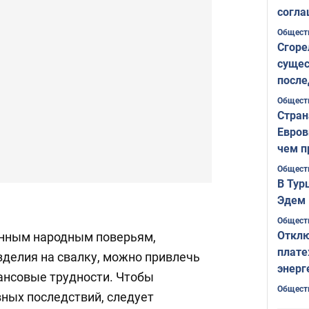
согла
ожида
Общест
Сгоре
сущес
после
Печер
Общест
Стран
Евров
чем п
Общест
В Тур
Эдем 
Общест
Отклю
енным народным поверьям,
плате
делия на свалку, можно привлечь
энерг
нансовые трудности. Чтобы
Общест
вных последствий, следует