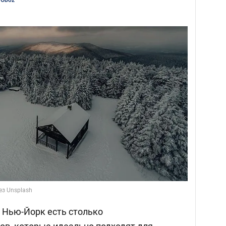
 Oboz
ез Unsplash
а Нью-Йорк есть столько