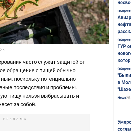
несво
Общест
Авиар
нефтя
расск
страт
Общест
ГУР о
pik
новог
котор
ерования часто служат защитой от
Общест
ное обращение с пищей обычно
"Были
тным, поскольку потенциально
в Мол
вные последствия и проблемы.
"Шахе
кую пищу нельзя выбрасывать и
Румы
25
News
несет за собой.
РЕКЛАМА
Умеро
согла