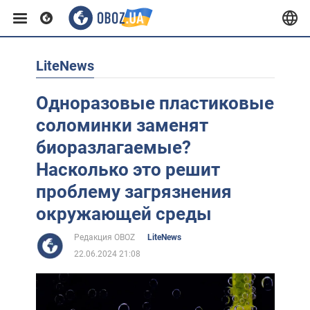
LiteNews
Европа
Одноразовые пластиковые
США
соломинки заменят
биоразлагаемые?
Азия
Насколько это решит
проблему загрязнения
Африка
окружающей среды
Редакция OBOZ
LiteNews
Жизнь
22.06.2024 21:08
Лайфхаки