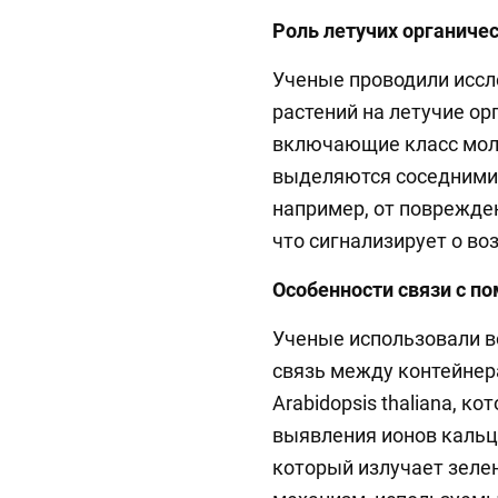
Роль летучих органиче
Ученые проводили исс
растений на летучие ор
включающие класс моле
выделяются соседними 
например, от поврежде
что сигнализирует о во
Особенности связи с п
Ученые использовали в
связь между контейнер
Arabidopsis thaliana, к
выявления ионов кальц
который излучает зелен