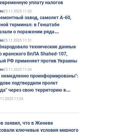
евременную уплату налогов
25.11.2025 11:32
во
емонтный завод, самолет А-60,
ной терминал: в Генштабе
азали о поражении ряда
егических объектов России
25.11.2025 11:31
во
бнародовало технические данные
о иранского БпЛА Shahed-107,
ый РФ применяет против Украины
25.11.2025 11:26
во
 немедленно проинформированы":
дове подтвердили пролет
да" через свою территорию в
нию
.11.2025 11:24
в заявил, что в Женеве
совали ключевые условия мирного