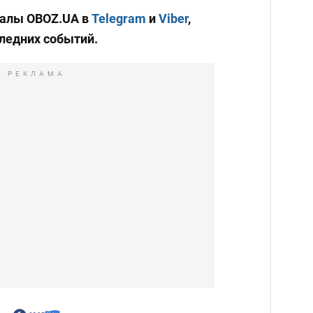
налы OBOZ.UA в
Telegram
и
Viber
,
следних событий.
РЕКЛАМА