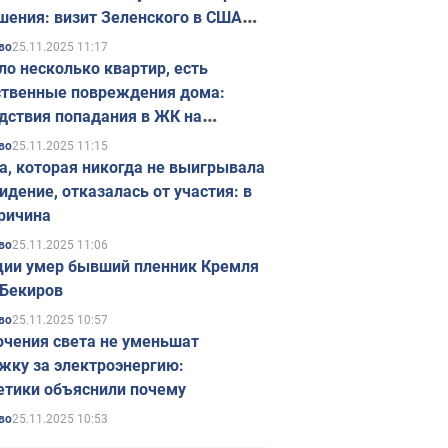
шения: визит Зеленского в США
ется в ноябре
25.11.2025 11:17
во
ло несколько квартир, есть
твенные повреждения дома:
дствия попадания в ЖК на
ске в Киеве. Фото
25.11.2025 11:15
во
а, которая никогда не выигрывала
идение, отказалась от участия: в
ричина
25.11.2025 11:06
во
ции умер бывший пленник Кремля
Бекиров
25.11.2025 10:57
во
чения света не уменьшат
жку за электроэнергию:
етики объяснили почему
25.11.2025 10:53
во