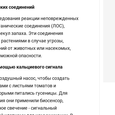
ских соединений
ледования реакции неповрежденных
ганические соединения (ЛОС),
кул запаха. Эти соединения
растениями в случае угрозы,
ний от животных или насекомых,
зможной опасности.
омощью кальциевого сигнала
оздушный насос, чтобы создать
ами с листьями томатов и
оторыми питались гусеницы. Для
ия они применили биосенсор,
ое свечение - сигнальный