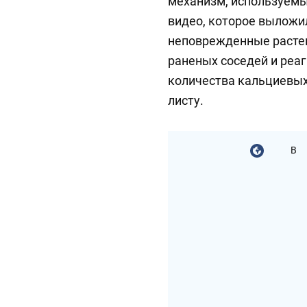
механизм, используемы
видео, которое выложи
неповрежденные расте
раненых соседей и реа
количества кальциевых
листу.
В