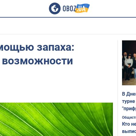
мощью запаха:
 возможности
В Дне
турне
"приф
Общест
Кто н
выпис