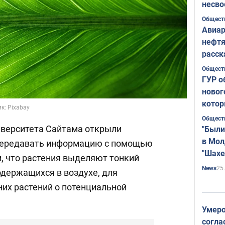
несво
Общест
Авиар
нефтя
расск
страт
Общест
ГУР о
новог
котор
к: Pixabay
Общест
иверситета Сайтама открыли
"Были
в Мол
 передавать информацию с помощью
"Шахе
и, что растения выделяют тонкий
Румы
25
News
одержащихся в воздухе, для
их растений о потенциальной
Умеро
согла