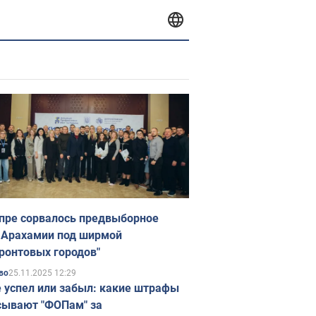
пре сорвалось предвыборное
 Арахамии под ширмой
ронтовых городов"
25.11.2025 12:29
во
е успел или забыл: какие штрафы
ывают "ФОПам" за