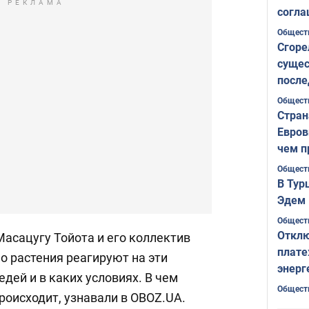
РЕКЛАМА
согла
ожида
Общест
Сгоре
сущес
после
Печер
Общест
Стран
Евров
чем п
Общест
В Тур
Эдем 
Общест
Отклю
асацугу Тойота и его коллектив
плате
о растения реагируют на эти
энерг
едей и в каких условиях. В чем
Общест
происходит, узнавали в OBOZ.UA.