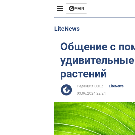
MAIN
Европа
LiteNews
США
Общение с по
Азия
удивительные
Африка
растений
Жизнь
Редакция OBOZ
LiteNews
03.06.2024 22:24
Лайфхаки