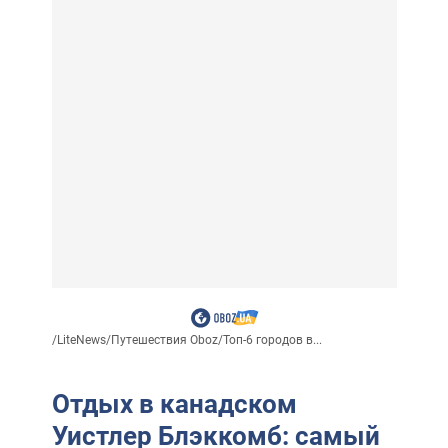
/
LiteNews
/
Путешествия Oboz
/
Топ-6 городов в...
Отдых в канадском
Уистлер Блэккомб: самый