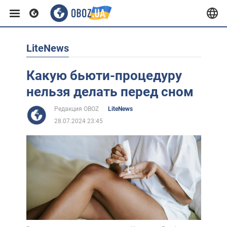
LiteNews
Европа
Какую бьюти-процедуру
США
нельзя делать перед сном
Редакция OBOZ
LiteNews
Азия
28.07.2024 23:45
Африка
Жизнь
Лайфхаки