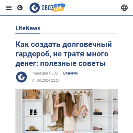
LiteNews
Европа
Как создать долговечный
США
гардероб, не тратя много
денег: полезные советы
Азия
Редакция OBOZ
LiteNews
01.08.2024 22:27
Африка
Жизнь
Лайфхаки