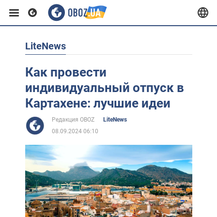
LiteNews
Европа
Как провести
США
индивидуальный отпуск в
Картахене: лучшие идеи
Азия
Редакция OBOZ
LiteNews
08.09.2024 06:10
Африка
Жизнь
Лайфхаки