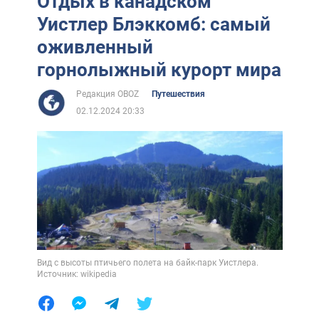
Отдых в канадском
Уистлер Блэккомб: самый
оживленный
горнолыжный курорт мира
Редакция OBOZ
Путешествия
02.12.2024 20:33
Вид с высоты птичьего полета на байк-парк Уистлера.
Источник: wikipedia