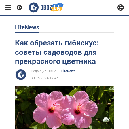
LiteNews
Европа
Как обрезать гибискус:
США
советы садоводов для
прекрасного цветника
Азия
Редакция OBOZ
LiteNews
30.05.2024 17:45
Африка
Жизнь
Лайфхаки