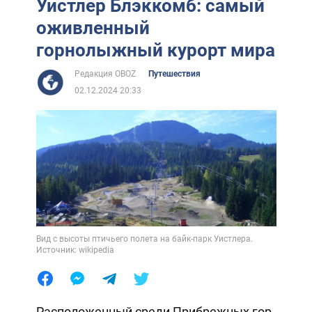
Уистлер Блэккомб: самый
оживленный
горнолыжный курорт мира
Редакция OBOZ
Путешествия
02.12.2024 20:33
Вид с высоты птичьего полета на байк-парк Уистлера.
Источник: wikipedia
Расположенный среди Прибрежных гор