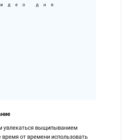
идео дня
ание
ом увлекаться выщипыванием
е время от времени использовать