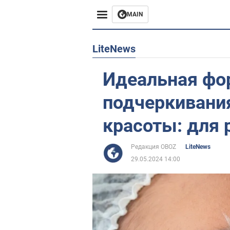
MAIN
Европа
LiteNews
США
Идеальная фо
Азия
подчеркивани
Африка
красоты: для 
Жизнь
Редакция OBOZ
LiteNews
29.05.2024 14:00
Лайфхаки