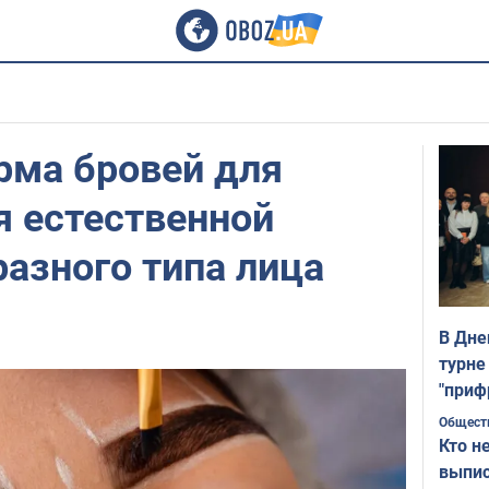
рма бровей для
я естественной
разного типа лица
В Дне
турне
"приф
Общест
Кто н
выпис