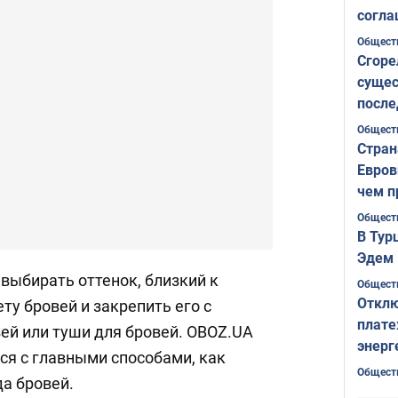
согла
ожида
Общест
Сгоре
сущес
после
Печер
Общест
Стран
Евров
чем п
Общест
В Тур
Эдем 
выбирать оттенок, близкий к
Общест
Отклю
у бровей и закрепить его с
плате
ей или туши для бровей. OBOZ.UA
энерг
ся с главными способами, как
Общест
а бровей.