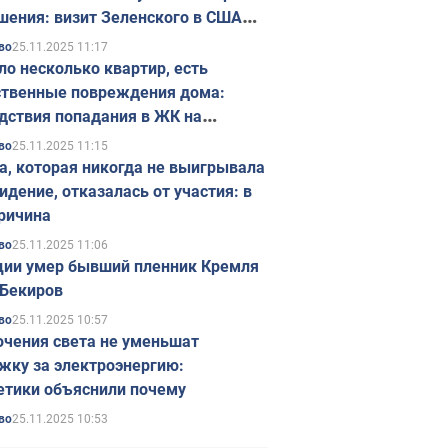
шения: визит Зеленского в США
ется в ноябре
25.11.2025 11:17
во
ло несколько квартир, есть
твенные повреждения дома:
дствия попадания в ЖК на
ске в Киеве. Фото
25.11.2025 11:15
во
а, которая никогда не выигрывала
идение, отказалась от участия: в
ричина
25.11.2025 11:06
во
ции умер бывший пленник Кремля
Бекиров
25.11.2025 10:57
во
чения света не уменьшат
жку за электроэнергию:
етики объяснили почему
25.11.2025 10:53
во