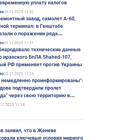
евременную уплату налогов
25.11.2025 11:32
во
емонтный завод, самолет А-60,
ной терминал: в Генштабе
азали о поражении ряда
егических объектов России
25.11.2025 11:31
во
бнародовало технические данные
о иранского БпЛА Shahed-107,
ый РФ применяет против Украины
25.11.2025 11:26
во
 немедленно проинформированы":
дове подтвердили пролет
да" через свою территорию в
нию
.11.2025 11:24
в заявил, что в Женеве
совали ключевые условия мирного