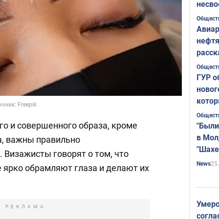
несво
Общест
Авиар
нефтя
расск
страт
Общест
ГУР о
новог
котор
чник: Freepik
Общест
го и совершенного образа, кроме
"Были
в Мол
, важны правильно
"Шахе
 Визажисты говорят о том, что
Румы
25
News
 ярко обрамляют глаза и делают их
Умеро
РЕКЛАМА
согла