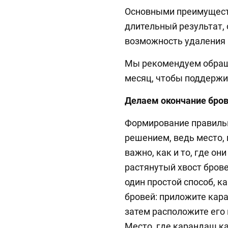
Основными преимущест
длительный результат,
возможность удаления 
Мы рекомендуем обраща
месяц, чтобы поддержи
Делаем окончание бро
Формирование правиль
решением, ведь место, 
важно, как и то, где о
растянутый хвост брове
один простой способ, к
бровей: приложите кара
затем расположите его
Место, где карандаш к