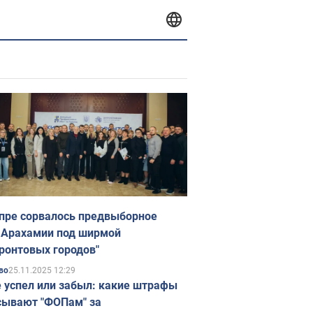
пре сорвалось предвыборное
 Арахамии под ширмой
ронтовых городов"
25.11.2025 12:29
во
е успел или забыл: какие штрафы
ывают "ФОПам" за