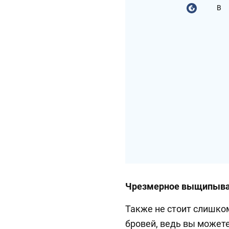
В
Чрезмерное выщипыв
Также не стоит слишк
бровей, ведь вы может