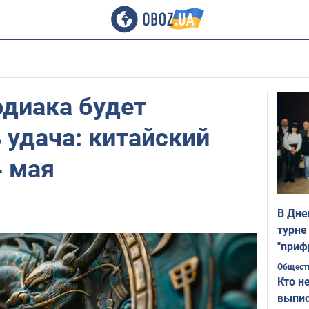
одиака будет
удача: китайский
4 мая
В Дне
турне
"приф
Общест
Кто н
выпис