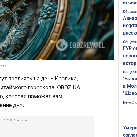
несво
Общест
Авиар
нефтя
расск
страт
Общест
ГУР о
новог
котор
Змеи
Общест
гут повлиять на день Кролика,
"Были
в Мол
китайского гороскопа. OBOZ.UA
"Шахе
ю, которая поможет вам
Румы
25
News
ение дня.
РЕКЛАМА
Умеро
согла