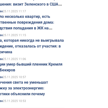
шения: визит Зеленского в США
ется в ноябре
25.11.2025 11:17
во
ло несколько квартир, есть
твенные повреждения дома:
дствия попадания в ЖК на
ске в Киеве. Фото
25.11.2025 11:15
во
а, которая никогда не выигрывала
идение, отказалась от участия: в
ричина
25.11.2025 11:06
во
ции умер бывший пленник Кремля
Бекиров
25.11.2025 10:57
во
чения света не уменьшат
жку за электроэнергию:
етики объяснили почему
25.11.2025 10:53
во