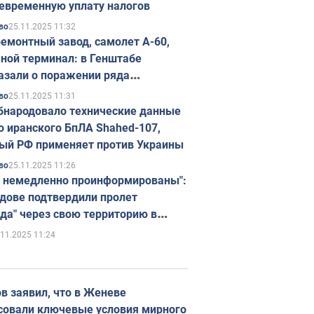
евременную уплату налогов
25.11.2025 11:32
во
емонтный завод, самолет А-60,
ной терминал: в Генштабе
азали о поражении ряда
егических объектов России
25.11.2025 11:31
во
бнародовало технические данные
о иранского БпЛА Shahed-107,
ый РФ применяет против Украины
25.11.2025 11:26
во
 немедленно проинформированы":
дове подтвердили пролет
да" через свою территорию в
нию
.11.2025 11:24
в заявил, что в Женеве
совали ключевые условия мирного