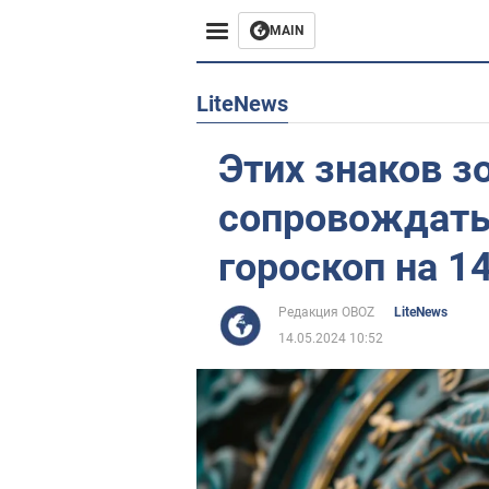
MAIN
Европа
LiteNews
США
Этих знаков з
Азия
сопровождать 
Африка
гороскоп на 1
Жизнь
Редакция OBOZ
LiteNews
14.05.2024 10:52
Лайфхаки