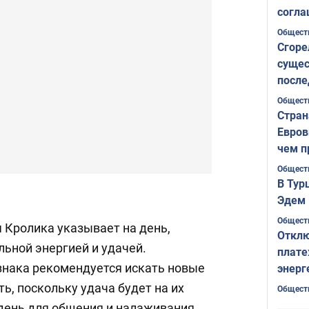
согла
ожида
Общест
Сгоре
сущес
после
Печер
Общест
Стран
Евров
чем п
Общест
В Тур
Эдем 
Общест
 Кролика указывает на день,
Отклю
ьной энергией и удачей.
плате
знака рекомендуется искать новые
энерг
ь, поскольку удача будет на их
Общест
 день для общения и налаживания