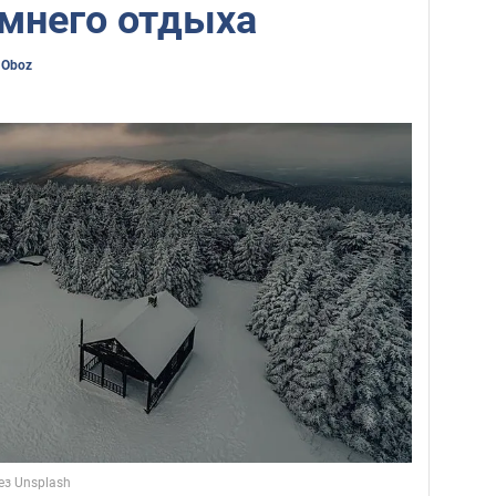
имнего отдыха
 Oboz
ез Unsplash