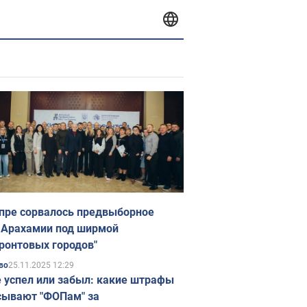
пре сорвалось предвыборное
 Арахамии под ширмой
ронтовых городов"
25.11.2025 12:29
во
е успел или забыл: какие штрафы
ывают "ФОПам" за